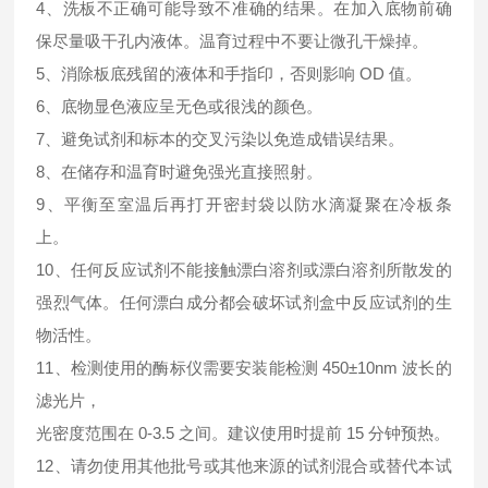
4、洗板不正确可能导致不准确的结果。在加入底物前确
保尽量吸干孔内液体。温育过程中不要让微孔干燥掉。
5、消除板底残留的液体和手指印，否则影响 OD 值。
6、底物显色液应呈无色或很浅的颜色。
7、避免试剂和标本的交叉污染以免造成错误结果。
8、在储存和温育时避免强光直接照射。
9、平衡至室温后再打开密封袋以防水滴凝聚在冷板条
上。
10、任何反应试剂不能接触漂白溶剂或漂白溶剂所散发的
强烈气体。任何漂白成分都会破坏试剂盒中反应试剂的生
物活性。
11、检测使用的酶标仪需要安装能检测 450±10nm 波长的
滤光片，
光密度范围在 0-3.5 之间。建议使用时提前 15 分钟预热。
12、请勿使用其他批号或其他来源的试剂混合或替代本试