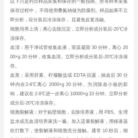
以下只是列出样品采集和保存的一般指南。所有样本采集
保存过程中， 不得使用叠氮钠做为防腐剂。样品如果不立
即分析，应分装后冷冻保存， 且避免反复冻融。
细胞培养上清：离心去除沉淀，立即分析或分装后-20℃冷
冻保存。
血清：用干净试管收集血液，室温凝固 30 分钟，离心 20
00×g 20 分钟，收集血清。立即分析或分装后-20℃冷冻保
存。
血浆：采用肝素、柠檬酸盐或 EDTA 抗凝，抽血后 30 分
钟内在2-8℃离心 2000×g 20 分钟。为消除血小板的影
响，建议在 2-8℃进一步离心 10000×g 10 分钟。立即分析
或分后-20℃冷冻保存。
细胞裂解液：对于贴壁细胞，去除培养液，用 PBS、生理
盐水或无血清培养液洗一遍。加入适量裂解液，用移液器
吹打数下，使裂解液和细胞充分接触。通常 10 秒后，细