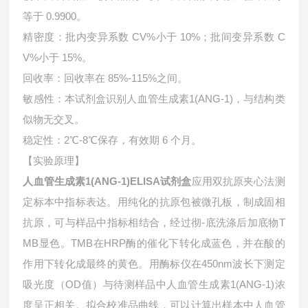
等于 0.9900。
精密度：批内变异系数 CV%小于 10%；批间变异系数 C
V%小于 15%。
回收率：回收率在 85%-115%之间。
敏感性：本试剂盒识别人血管生成素1(ANG-1)，与结构类
似物无交叉。
稳定性：2℃-8℃保存，有效期 6 个月。
【实验原理】
人血管生成素1(ANG-1)ELISA试剂盒
应用双抗原夹心法测
定标本中指标表达。用纯化的抗原包被微孔板，制成固相
抗原，可与样品中指标相结合，经过彻-底洗涤后加底物T
MB显色。TMB在HRP酶的催化下转化成蓝色，并在酸的
作用下转化成最终的黄色。用酶标仪在450nm波长下测定
吸光度（OD值）与待测样品中人血管生成素1(ANG-1)浓
度呈正相关。拟合校准品曲线，可以计算出样本中
人血管