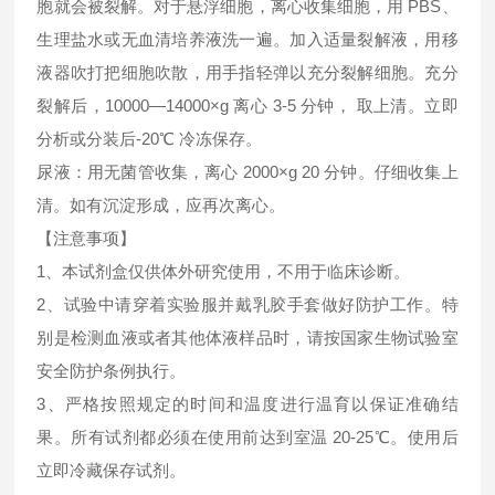
胞就会被裂解。对于悬浮细胞，离心收集细胞，用 PBS、
生理盐水或无血清培养液洗一遍。加入适量裂解液，用移
液器吹打把细胞吹散，用手指轻弹以充分裂解细胞。充分
裂解后，10000—14000×g 离心 3-5 分钟， 取上清。立即
分析或分装后-20℃ 冷冻保存。
尿液：用无菌管收集，离心 2000×g 20 分钟。仔细收集上
清。如有沉淀形成，应再次离心。
【注意事项】
1、本试剂盒仅供体外研究使用，不用于临床诊断。
2、试验中请穿着实验服并戴乳胶手套做好防护工作。特
别是检测血液或者其他体液样品时，请按国家生物试验室
安全防护条例执行。
3、严格按照规定的时间和温度进行温育以保证准确结
果。所有试剂都必须在使用前达到室温 20-25℃。使用后
立即冷藏保存试剂。