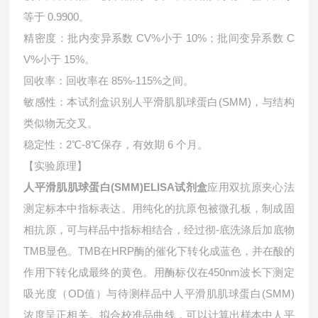
等于 0.9900。
精密度：批内变异系数 CV%小于 10%；批间变异系数 C
V%小于 15%。
回收率：回收率在 85%-115%之间。
敏感性：本试剂盒识别人平滑肌肌球蛋白(SMM)，与结构
类似物无交叉。
稳定性：2℃-8℃保存，有效期 6 个月。
【实验原理】
人平滑肌肌球蛋白(SMM)ELISA试剂盒
应用双抗原夹心法
测定标本中指标表达。用纯化的抗原包被微孔板，制成固
相抗原，可与样品中指标相结合，经过彻-底洗涤后加底物
TMB显色。TMB在HRP酶的催化下转化成蓝色，并在酸的
作用下转化成最终的黄色。用酶标仪在450nm波长下测定
吸光度（OD值）与待测样品中人平滑肌肌球蛋白(SMM)
浓度呈正相关。拟合校准品曲线，可以计算出样本中
人平