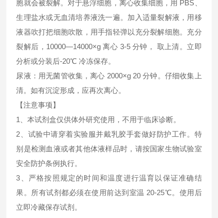
胞就会被裂解。对于悬浮细胞，离心收集细胞，用 PBS、
生理盐水或无血清培养液洗一遍。加入适量裂解液，用移
液器吹打把细胞吹散，用手指轻弹以充分裂解细胞。充分
裂解后，10000—14000×g 离心 3-5 分钟， 取上清。立即
分析或分装后-20℃ 冷冻保存。
尿液：用无菌管收集，离心 2000×g 20 分钟。仔细收集上
清。如有沉淀形成，应再次离心。
【注意事项】
1、本试剂盒仅供体外研究使用，不用于临床诊断。
2、试验中请穿着实验服并戴乳胶手套做好防护工作。特
别是检测血液或者其他体液样品时，请按国家生物试验室
安全防护条例执行。
3、严格按照规定的时间和温度进行温育以保证准确结
果。所有试剂都必须在使用前达到室温 20-25℃。使用后
立即冷藏保存试剂。