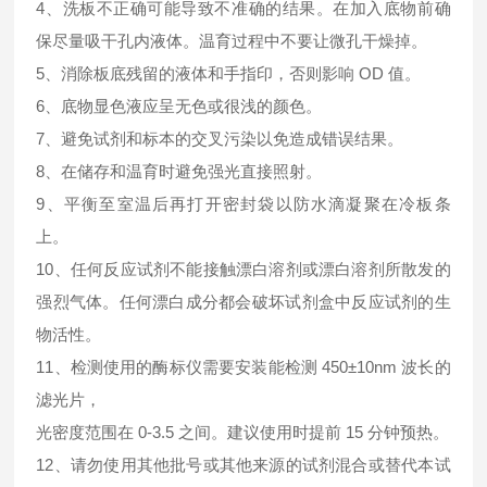
4、洗板不正确可能导致不准确的结果。在加入底物前确
保尽量吸干孔内液体。温育过程中不要让微孔干燥掉。
5、消除板底残留的液体和手指印，否则影响 OD 值。
6、底物显色液应呈无色或很浅的颜色。
7、避免试剂和标本的交叉污染以免造成错误结果。
8、在储存和温育时避免强光直接照射。
9、平衡至室温后再打开密封袋以防水滴凝聚在冷板条
上。
10、任何反应试剂不能接触漂白溶剂或漂白溶剂所散发的
强烈气体。任何漂白成分都会破坏试剂盒中反应试剂的生
物活性。
11、检测使用的酶标仪需要安装能检测 450±10nm 波长的
滤光片，
光密度范围在 0-3.5 之间。建议使用时提前 15 分钟预热。
12、请勿使用其他批号或其他来源的试剂混合或替代本试