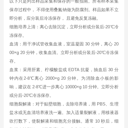
以下只是列出样品采集和保存的一般指南。所有样本采集
保存过程中， 不得使用叠氮钠做为防腐剂。样品如果不立
即分析，应分装后冷冻保存， 且避免反复冻融。
细胞培养上清：离心去除沉淀，立即分析或分装后-20℃冷
冻保存。
血清：用干净试管收集血液，室温凝固 30 分钟，离心 20
00×g 20 分钟，收集血清。立即分析或分装后-20℃冷冻保
存。
血浆：采用肝素、柠檬酸盐或 EDTA 抗凝，抽血后 30 分
钟内在2-8℃离心 2000×g 20 分钟。为消除血小板的影
响，建议在 2-8℃进一步离心 10000×g 10 分钟。立即分析
或分后-20℃冷冻保存。
细胞裂解液：对于贴壁细胞，去除培养液，用 PBS、生理
盐水或无血清培养液洗一遍。加入适量裂解液，用移液器
吹打数下，使裂解液和细胞充分接触。通常 10 秒后，细