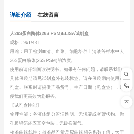
详细介绍
在线留言
人26S蛋白酶体(26S PSM)ELISA试剂盒
规格：96T/48T
用途：用于检测血清、血浆、细胞培养上清液等样本中
人
26S蛋白酶体(26S PSM)的浓度。
使用前请仔细阅读说明书。如果有任何问题，请联系我们
具体保质期请见试剂盒外包装标签。请在保质期内使用试
剂盒。联系时请提供产品货号、生产日期（见盒签），以
便我们更高效为您服务。
【试剂盒性能】
物理性能：各液体组分澄清透明、无沉淀或者絮状物。微
孔板铝箔袋应真空包装，无破损漏气。
校准曲线线性：校准品剂量反应曲线相关系数 r 值，大于