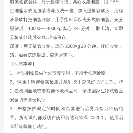
胞就会被裂解。对于悬浮细胞，离心收集细胞，用 PBS、
生理盐水或无血清培养液洗一遍。加入适量裂解液，用移
液器吹打把细胞吹散，用手指轻弹以充分裂解细胞。充分
裂解后，10000—14000×g 离心 3-5 分钟， 取上清。立即
分析或分装后-20℃ 冷冻保存。
尿液：用无菌管收集，离心 2000×g 20 分钟。仔细收集上
清。如有沉淀形成，应再次离心。
【注意事项】
1、本试剂盒仅供体外研究使用，不用于临床诊断。
2、试验中请穿着实验服并戴乳胶手套做好防护工作。特
别是检测血液或者其他体液样品时，请按国家生物试验室
安全防护条例执行。
3、严格按照规定的时间和温度进行温育以保证准确结
果。所有试剂都必须在使用前达到室温 20-25℃。使用后
立即冷藏保存试剂。