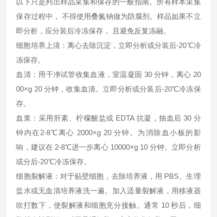
以下只是列出样品采集和保存的一般指南。所有样本采集
保存过程中， 不得使用叠氮钠做为防腐剂。样品如果不立
即分析，应分装后冷冻保存， 且避免反复冻融。
细胞培养上清：离心去除沉淀，立即分析或分装后-20℃冷
冻保存。
血清：用干净试管收集血液，室温凝固 30 分钟，离心 20
00×g 20 分钟，收集血清。立即分析或分装后-20℃冷冻保
存。
血浆：采用肝素、柠檬酸盐或 EDTA 抗凝，抽血后 30 分
钟内在2-8℃离心 2000×g 20 分钟。为消除血小板的影
响，建议在 2-8℃进一步离心 10000×g 10 分钟。立即分析
或分后-20℃冷冻保存。
细胞裂解液：对于贴壁细胞，去除培养液，用 PBS、生理
盐水或无血清培养液洗一遍。加入适量裂解液，用移液器
吹打数下，使裂解液和细胞充分接触。通常 10 秒后，细