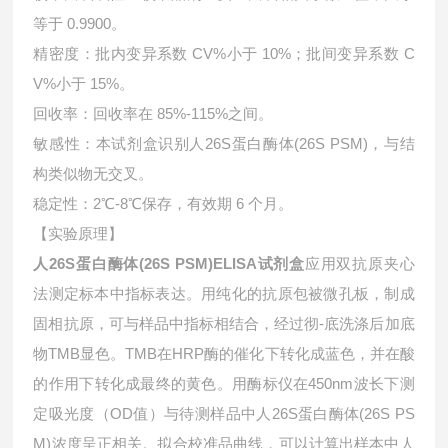
等于 0.9900。
精密度：批内变异系数 CV%小于 10%；批间变异系数 C
V%小于 15%。
回收率：回收率在 85%-115%之间。
敏感性：本试剂盒识别人26S蛋白酶体(26S PSM)，与结
构类似物无交叉。
稳定性：2℃-8℃保存，有效期 6 个月。
【实验原理】
人26S蛋白酶体(26S PSM)ELISA试剂盒
应用双抗原夹心
法测定标本中指标表达。用纯化的抗原包被微孔板，制成
固相抗原，可与样品中指标相结合，经过彻-底洗涤后加底
物TMB显色。TMB在HRP酶的催化下转化成蓝色，并在酸
的作用下转化成最终的黄色。用酶标仪在450nm波长下测
定吸光度（OD值）与待测样品中人26S蛋白酶体(26S PS
M)浓度呈正相关。拟合校准品曲线，可以计算出样本中
人