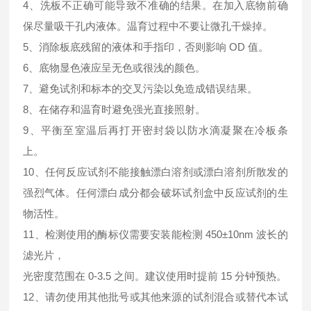
4、洗板不正确可能导致不准确的结果。在加入底物前确
保尽量吸干孔内液体。温育过程中不要让微孔干燥掉。
5、消除板底残留的液体和手指印，否则影响 OD 值。
6、底物显色液应呈无色或很浅的颜色。
7、避免试剂和标本的交叉污染以免造成错误结果。
8、在储存和温育时避免强光直接照射。
9、平衡至室温后再打开密封袋以防水滴凝聚在冷板条
上。
10、任何反应试剂不能接触漂白溶剂或漂白溶剂所散发的
强烈气体。任何漂白成分都会破坏试剂盒中反应试剂的生
物活性。
11、检测使用的酶标仪需要安装能检测 450±10nm 波长的
滤光片，
光密度范围在 0-3.5 之间。建议使用时提前 15 分钟预热。
12、请勿使用其他批号或其他来源的试剂混合或替代本试