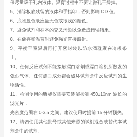
保尽量吸干孔内液体。温育过程中不要让微孔干燥掉。
5、消除板底残留的液体和手指印，否则影响 OD 值。
6、底物显色液应呈无色或很浅的颜色。
7、避免试剂和标本的交叉污染以免造成错误结果。
8、在储存和温育时避免强光直接照射。
9、平衡至室温后再打开密封袋以防水滴凝聚在冷板条
上。
10、任何反应试剂不能接触漂白溶剂或漂白溶剂所散发的
强烈气体。任何漂白成分都会破坏试剂盒中反应试剂的生
物活性。
11、检测使用的酶标仪需要安装能检测 450±10nm 波长的
滤光片，
光密度范围在 0-3.5 之间。建议使用时提前 15 分钟预热。
12、请勿使用其他批号或其他来源的试剂混合或替代本试
剂盒中的试剂。