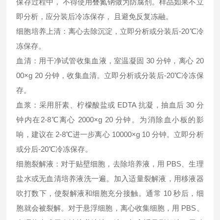
保存过程中， 不得使用叠氮钠做为防腐剂。样品如果不立
即分析，应分装后冷冻保存， 且避免反复冻融。
细胞培养上清：离心去除沉淀，立即分析或分装后-20℃冷
冻保存。
血清：用干净试管收集血液，室温凝固 30 分钟，离心 20
00×g 20 分钟，收集血清。立即分析或分装后-20℃冷冻保
存。
血浆：采用肝素、柠檬酸盐或 EDTA 抗凝，抽血后 30 分
钟内在2-8℃离心 2000×g 20 分钟。为消除血小板的影
响，建议在 2-8℃进一步离心 10000×g 10 分钟。立即分析
或分后-20℃冷冻保存。
细胞裂解液：对于贴壁细胞，去除培养液，用 PBS、生理
盐水或无血清培养液洗一遍。加入适量裂解液，用移液器
吹打数下，使裂解液和细胞充分接触。通常 10 秒后，细
胞就会被裂解。对于悬浮细胞，离心收集细胞，用 PBS、