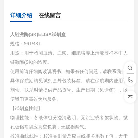
详细介绍
在线留言
人链激酶(SK)ELISA试剂盒
规格：96T/48T
用途：用于检测血清、血浆、细胞培养上清液等样本中
人
链激酶(SK)的浓度。
使用前请仔细阅读说明书。如果有任何问题，请联系我们
具体保质期请见试剂盒外包装标签。请在保质期内使用试
剂盒。联系时请提供产品货号、生产日期（见盒签），以
便我们更高效为您服务。
【试剂盒性能】
物理性能：各液体组分澄清透明、无沉淀或者絮状物。微
孔板铝箔袋应真空包装，无破损漏气。
校准曲线线性：校准品剂量反应曲线相关系数 r 值，大于