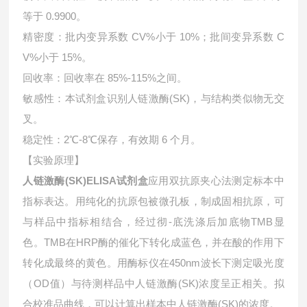
等于 0.9900。
精密度：批内变异系数 CV%小于 10%；批间变异系数 C
V%小于 15%。
回收率：回收率在 85%-115%之间。
敏感性：本试剂盒识别人链激酶(SK)，与结构类似物无交
叉。
稳定性：2℃-8℃保存，有效期 6 个月。
【实验原理】
人链激酶(SK)ELISA试剂盒
应用双抗原夹心法测定标本中
指标表达。用纯化的抗原包被微孔板，制成固相抗原，可
与样品中指标相结合，经过彻-底洗涤后加底物TMB显
色。TMB在HRP酶的催化下转化成蓝色，并在酸的作用下
转化成最终的黄色。用酶标仪在450nm波长下测定吸光度
（OD值）与待测样品中人链激酶(SK)浓度呈正相关。拟
合校准品曲线，可以计算出样本中
人链激酶(SK)的浓度。