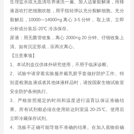
生理盐水或无血清培养液洗一遍。加入适量裂解液，用移
液器吹打把细胞吹散，用手指轻弹以充分裂解细胞。充分
裂解后，10000—14000×g 离心 3-5 分钟， 取上清。立即
分析或分装后-20℃ 冷冻保存。
尿液：用无菌管收集，离心 2000×g 20 分钟。仔细收集上
清。如有沉淀形成，应再次离心。
【注意事项】
1、本试剂盒仅供体外研究使用，不用于临床诊断。
2、试验中请穿着实验服并戴乳胶手套做好防护工作。特
别是检测血液或者其他体液样品时，请按国家生物试验室
安全防护条例执行。
3、严格按照规定的时间和温度进行温育以保证准确结
果。所有试剂都必须在使用前达到室温 20-25℃。使用后
立即冷藏保存试剂。
4、洗板不正确可能导致不准确的结果。在加入底物前确