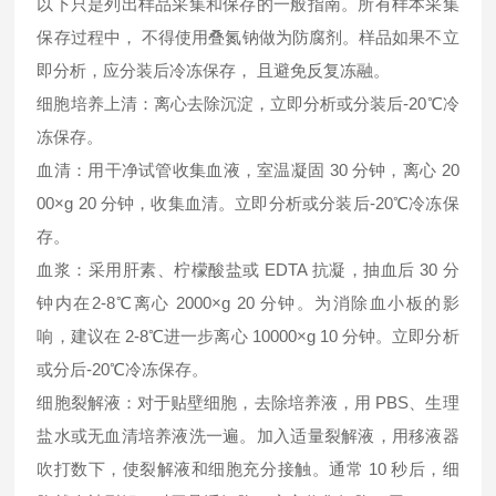
以下只是列出样品采集和保存的一般指南。所有样本采集
保存过程中， 不得使用叠氮钠做为防腐剂。样品如果不立
即分析，应分装后冷冻保存， 且避免反复冻融。
细胞培养上清：离心去除沉淀，立即分析或分装后-20℃冷
冻保存。
血清：用干净试管收集血液，室温凝固 30 分钟，离心 20
00×g 20 分钟，收集血清。立即分析或分装后-20℃冷冻保
存。
血浆：采用肝素、柠檬酸盐或 EDTA 抗凝，抽血后 30 分
钟内在2-8℃离心 2000×g 20 分钟。为消除血小板的影
响，建议在 2-8℃进一步离心 10000×g 10 分钟。立即分析
或分后-20℃冷冻保存。
细胞裂解液：对于贴壁细胞，去除培养液，用 PBS、生理
盐水或无血清培养液洗一遍。加入适量裂解液，用移液器
吹打数下，使裂解液和细胞充分接触。通常 10 秒后，细