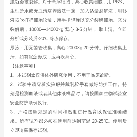
胞就会被裂解。对于悬浮细胞，离心收集细胞，用 PBS、
生理盐水或无血清培养液洗一遍。加入适量裂解液，用移
液器吹打把细胞吹散，用手指轻弹以充分裂解细胞。充分
裂解后，10000—14000×g 离心 3-5 分钟， 取上清。立即
分析或分装后-20℃ 冷冻保存。
尿液：用无菌管收集，离心 2000×g 20 分钟。仔细收集上
清。如有沉淀形成，应再次离心。
【注意事项】
1、本试剂盒仅供体外研究使用，不用于临床诊断。
2、试验中请穿着实验服并戴乳胶手套做好防护工作。特
别是检测血液或者其他体液样品时，请按国家生物试验室
安全防护条例执行。
3、严格按照规定的时间和温度进行温育以保证准确结
果。所有试剂都必须在使用前达到室温 20-25℃。使用后
立即冷藏保存试剂。