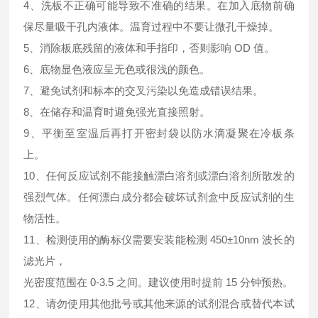
4、洗板不正确可能导致不准确的结果。在加入底物前确
保尽量吸干孔内液体。温育过程中不要让微孔干燥掉。
5、消除板底残留的液体和手指印，否则影响 OD 值。
6、底物显色液应呈无色或很浅的颜色。
7、避免试剂和标本的交叉污染以免造成错误结果。
8、在储存和温育时避免强光直接照射。
9、平衡至室温后再打开密封袋以防水滴凝聚在冷板条
上。
10、任何反应试剂不能接触漂白溶剂或漂白溶剂所散发的
强烈气体。任何漂白成分都会破坏试剂盒中反应试剂的生
物活性。
11、检测使用的酶标仪需要安装能检测 450±10nm 波长的
滤光片，
光密度范围在 0-3.5 之间。建议使用时提前 15 分钟预热。
12、请勿使用其他批号或其他来源的试剂混合或替代本试