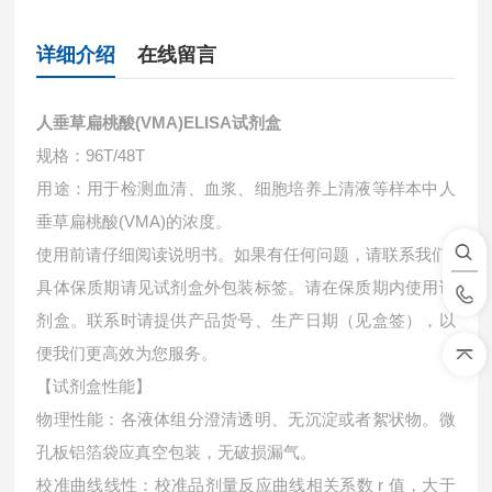
详细介绍
在线留言
人垂草扁桃酸(VMA)ELISA试剂盒
规格：96T/48T
用途：用于检测血清、血浆、细胞培养上清液等样本中
人
垂草扁桃酸(VMA)的浓度。
使用前请仔细阅读说明书。如果有任何问题，请联系我们
具体保质期请见试剂盒外包装标签。请在保质期内使用试
剂盒。联系时请提供产品货号、生产日期（见盒签），以
便我们更高效为您服务。
【试剂盒性能】
物理性能：各液体组分澄清透明、无沉淀或者絮状物。微
孔板铝箔袋应真空包装，无破损漏气。
校准曲线线性：校准品剂量反应曲线相关系数 r 值，大于