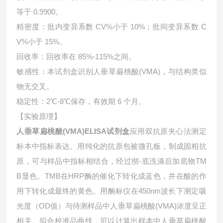
等于 0.9900。
精密度：批内变异系数 CV%小于 10%；批间变异系数 C
V%小于 15%。
回收率：回收率在 85%-115%之间。
敏感性：本试剂盒识别人垂草扁桃酸(VMA)，与结构类似
物无交叉。
稳定性：2℃-8℃保存，有效期 6 个月。
【实验原理】
人垂草扁桃酸(VMA)ELISA试剂盒
应用双抗原夹心法测定
标本中指标表达。用纯化的抗原包被微孔板，制成固相抗
原，可与样品中指标相结合，经过彻-底洗涤后加底物TM
B显色。TMB在HRP酶的催化下转化成蓝色，并在酸的作
用下转化成最终的黄色。用酶标仪在450nm波长下测定吸
光度（OD值）与待测样品中人垂草扁桃酸(VMA)浓度呈正
相关。拟合校准品曲线，可以计算出样本中
人垂草扁桃酸