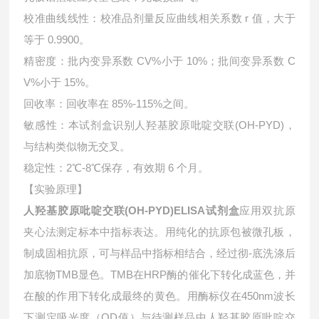
校准曲线线性：校准品剂量反应曲线相关系数 r 值，大于
等于 0.9900。
精密度：批内变异系数 CV%小于 10%；批间变异系数 C
V%小于 15%。
回收率：回收率在 85%-115%之间。
敏感性：本试剂盒识别人羟基胶原吡啶交联(OH-PYD)，
与结构类似物无交叉。
稳定性：2℃-8℃保存，有效期 6 个月。
【实验原理】
人羟基胶原吡啶交联(OH-PYD)ELISA试剂盒
应用双抗原
夹心法测定标本中指标表达。用纯化的抗原包被微孔板，
制成固相抗原，可与样品中指标相结合，经过彻-底洗涤后
加底物TMB显色。TMB在HRP酶的催化下转化成蓝色，并
在酸的作用下转化成最终的黄色。用酶标仪在450nm波长
下测定吸光度（OD值）与待测样品中人羟基胶原吡啶交