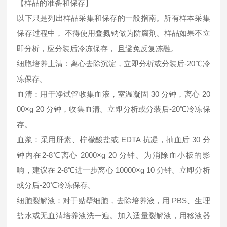
【样品的准备和保存】
以下只是列出样品采集和保存的一般指南。所有样本采集
保存过程中， 不得使用叠氮钠做为防腐剂。样品如果不立
即分析，应分装后冷冻保存， 且避免反复冻融。
细胞培养上清：离心去除沉淀，立即分析或分装后-20℃冷
冻保存。
血清：用干净试管收集血液，室温凝固 30 分钟，离心 20
00×g 20 分钟，收集血清。立即分析或分装后-20℃冷冻保
存。
血浆：采用肝素、柠檬酸盐或 EDTA 抗凝，抽血后 30 分
钟内在2-8℃离心 2000×g 20 分钟。为消除血小板的影
响，建议在 2-8℃进一步离心 10000×g 10 分钟。立即分析
或分后-20℃冷冻保存。
细胞裂解液：对于贴壁细胞，去除培养液，用 PBS、生理
盐水或无血清培养液洗一遍。加入适量裂解液，用移液器