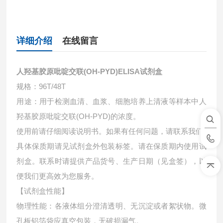
详细介绍
在线留言
人羟基胶原吡啶交联(OH-PYD)ELISA试剂盒
规格：96T/48T
用途：用于检测血清、血浆、细胞培养上清液等样本中
人
羟基胶原吡啶交联(OH-PYD)的浓度。
使用前请仔细阅读说明书。如果有任何问题，请联系我们
具体保质期请见试剂盒外包装标签。请在保质期内使用试
剂盒。联系时请提供产品货号、生产日期（见盒签），以
便我们更高效为您服务。
【试剂盒性能】
物理性能：各液体组分澄清透明、无沉淀或者絮状物。微
孔板铝箔袋应真空包装，无破损漏气。