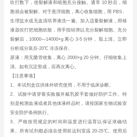
吹打数下，使裂解液和细胞充分接触。通常 10 秒后，细
胞就会被裂解。对于悬浮细胞，离心收集细胞，用 PBS、
生理盐水或无血清培养液洗一遍。加入适量裂解液，用移
液器吹打把细胞吹散，用手指轻弹以充分裂解细胞。充分
裂解后，10000—14000×g 离心 3-5 分钟， 取上清。立即
分析或分装后-20℃ 冷冻保存。
尿液：用无菌管收集，离心 2000×g 20 分钟。仔细收集上
清。如有沉淀形成，应再次离心。
【注意事项】
1、本试剂盒仅供体外研究使用，不用于临床诊断。
2、试验中请穿着实验服并戴乳胶手套做好防护工作。特
别是检测血液或者其他体液样品时，请按国家生物试验室
安全防护条例执行。
3、严格按照规定的时间和温度进行温育以保证准确结
果。所有试剂都必须在使用前达到室温 20-25℃。使用后