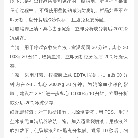
以下只是列出样品采集和保存的一般指南。所有样本采集
保存过程中， 不得使用叠氮钠做为防腐剂。样品如果不立
即分析，应分装后冷冻保存， 且避免反复冻融。
细胞培养上清：离心去除沉淀，立即分析或分装后-20℃冷
冻保存。
血清：用干净试管收集血液，室温凝固 30 分钟，离心 20
00×g 20 分钟，收集血清。立即分析或分装后-20℃冷冻保
存。
血浆：采用肝素、柠檬酸盐或 EDTA 抗凝，抽血后 30 分
钟内在2-8℃离心 2000×g 20 分钟。为消除血小板的影
响，建议在 2-8℃进一步离心 10000×g 10 分钟。立即分析
或分后-20℃冷冻保存。
细胞裂解液：对于贴壁细胞，去除培养液，用 PBS、生理
盐水或无血清培养液洗一遍。加入适量裂解液，用移液器
吹打数下，使裂解液和细胞充分接触。通常 10 秒后，细