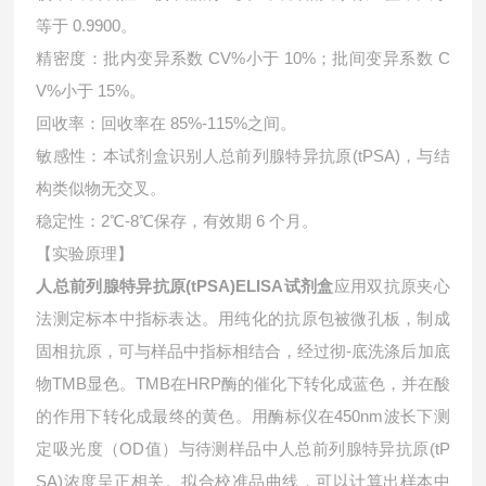
等于 0.9900。
精密度：批内变异系数 CV%小于 10%；批间变异系数 C
V%小于 15%。
回收率：回收率在 85%-115%之间。
敏感性：本试剂盒识别人总前列腺特异抗原(tPSA)，与结
构类似物无交叉。
稳定性：2℃-8℃保存，有效期 6 个月。
【实验原理】
人总前列腺特异抗原(tPSA)ELISA试剂盒
应用双抗原夹心
法测定标本中指标表达。用纯化的抗原包被微孔板，制成
固相抗原，可与样品中指标相结合，经过彻-底洗涤后加底
物TMB显色。TMB在HRP酶的催化下转化成蓝色，并在酸
的作用下转化成最终的黄色。用酶标仪在450nm波长下测
定吸光度（OD值）与待测样品中人总前列腺特异抗原(tP
SA)浓度呈正相关。拟合校准品曲线，可以计算出样本中