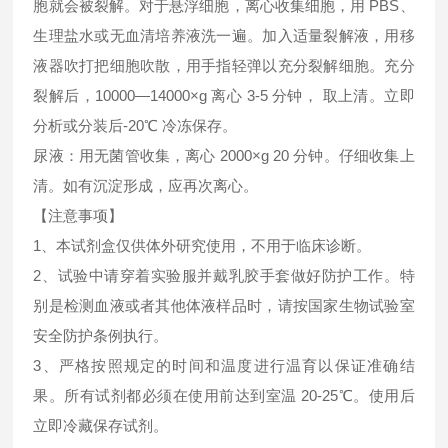
胞就会被裂解。对于悬浮细胞，离心收集细胞，用 PBS、
生理盐水或无血清培养液洗一遍。加入适量裂解液，用移
液器吹打把细胞吹散，用手指轻弹以充分裂解细胞。充分
裂解后，10000—14000×g 离心 3-5 分钟， 取上清。立即
分析或分装后-20℃ 冷冻保存。
尿液：用无菌管收集，离心 2000×g 20 分钟。仔细收集上
清。如有沉淀形成，应再次离心。
【注意事项】
1、本试剂盒仅供体外研究使用，不用于临床诊断。
2、试验中请穿着实验服并戴乳胶手套做好防护工作。特
别是检测血液或者其他体液样品时，请按国家生物试验室
安全防护条例执行。
3、严格按照规定的时间和温度进行温育以保证准确结
果。所有试剂都必须在使用前达到室温 20-25℃。使用后
立即冷藏保存试剂。