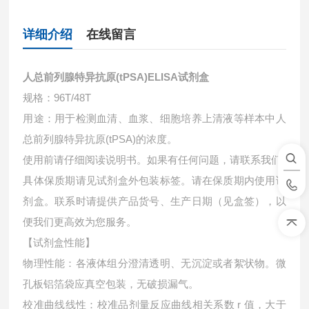
详细介绍
在线留言
人总前列腺特异抗原(tPSA)ELISA试剂盒
规格：96T/48T
用途：用于检测血清、血浆、细胞培养上清液等样本中
人
总前列腺特异抗原(tPSA)的浓度。
使用前请仔细阅读说明书。如果有任何问题，请联系我们
具体保质期请见试剂盒外包装标签。请在保质期内使用试
剂盒。联系时请提供产品货号、生产日期（见盒签），以
便我们更高效为您服务。
【试剂盒性能】
物理性能：各液体组分澄清透明、无沉淀或者絮状物。微
孔板铝箔袋应真空包装，无破损漏气。
校准曲线线性：校准品剂量反应曲线相关系数 r 值，大于