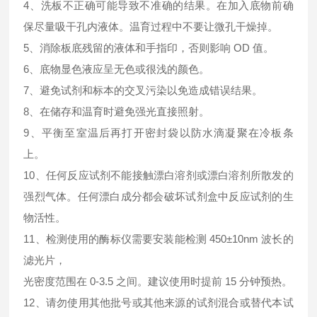
4、洗板不正确可能导致不准确的结果。在加入底物前确
保尽量吸干孔内液体。温育过程中不要让微孔干燥掉。
5、消除板底残留的液体和手指印，否则影响 OD 值。
6、底物显色液应呈无色或很浅的颜色。
7、避免试剂和标本的交叉污染以免造成错误结果。
8、在储存和温育时避免强光直接照射。
9、平衡至室温后再打开密封袋以防水滴凝聚在冷板条
上。
10、任何反应试剂不能接触漂白溶剂或漂白溶剂所散发的
强烈气体。任何漂白成分都会破坏试剂盒中反应试剂的生
物活性。
11、检测使用的酶标仪需要安装能检测 450±10nm 波长的
滤光片，
光密度范围在 0-3.5 之间。建议使用时提前 15 分钟预热。
12、请勿使用其他批号或其他来源的试剂混合或替代本试