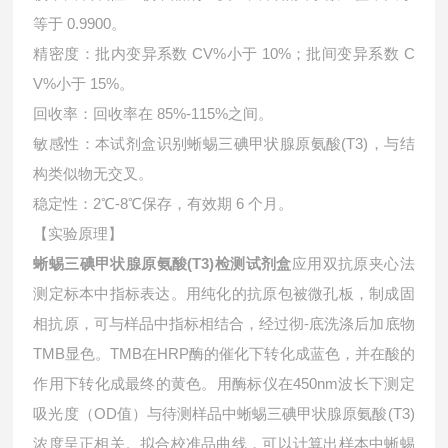
等于 0.9900。
精密度：批内变异系数 CV%小于 10%；批间变异系数 C
V%小于 15%。
回收率：回收率在 85%-115%之间。
敏感性：本试剂盒识别蜥蜴三碘甲状腺原氨酸(T3)，与结
构类似物无交叉。
稳定性：2℃-8℃保存，有效期 6 个月。
【实验原理】
蜥蜴三碘甲状腺原氨酸(T3)检测试剂盒
应用双抗原夹心法
测定标本中指标表达。用纯化的抗原包被微孔板，制成固
相抗原，可与样品中指标相结合，经过彻-底洗涤后加底物
TMB显色。TMB在HRP酶的催化下转化成蓝色，并在酸的
作用下转化成最终的黄色。用酶标仪在450nm波长下测定
吸光度（OD值）与待测样品中蜥蜴三碘甲状腺原氨酸(T3)
浓度呈正相关。拟合校准品曲线，可以计算出样本中
蜥蜴