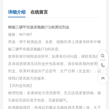
详细介绍
在线留言
蜥蜴三碘甲状腺原氨酸(T3)检测试剂盒
规格：96T/48T
用途：用于检测血清、血浆、细胞培养上清液等样本中
蜥
蜴三碘甲状腺原氨酸(T3)的浓度。
使用前请仔细阅读说明书。如果有任何问题，请联系我们
具体保质期请见试剂盒外包装标签。请在保质期内使用试
剂盒。联系时请提供产品货号、生产日期（见盒签），以
便我们更高效为您服务。
【试剂盒性能】
物理性能：各液体组分澄清透明、无沉淀或者絮状物。微
孔板铝箔袋应真空包装，无破损漏气。
校准曲线线性：校准品剂量反应曲线相关系数 r 值，大于