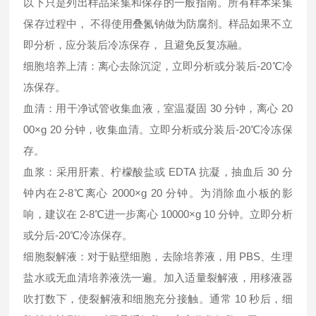
以下只是列出样品采集和保存的一般指南。所有样本采集
保存过程中， 不得使用叠氮钠做为防腐剂。样品如果不立
即分析，应分装后冷冻保存， 且避免反复冻融。
细胞培养上清：离心去除沉淀，立即分析或分装后-20℃冷
冻保存。
血清：用干净试管收集血液，室温凝固 30 分钟，离心 20
00×g 20 分钟，收集血清。立即分析或分装后-20℃冷冻保
存。
血浆：采用肝素、柠檬酸盐或 EDTA 抗凝，抽血后 30 分
钟内在2-8℃离心 2000×g 20 分钟。为消除血小板的影
响，建议在 2-8℃进一步离心 10000×g 10 分钟。立即分析
或分后-20℃冷冻保存。
细胞裂解液：对于贴壁细胞，去除培养液，用 PBS、生理
盐水或无血清培养液洗一遍。加入适量裂解液，用移液器
吹打数下，使裂解液和细胞充分接触。通常 10 秒后，细