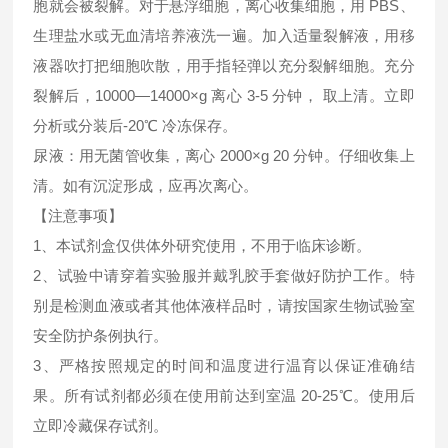
胞就会被裂解。对于悬浮细胞，离心收集细胞，用 PBS、
生理盐水或无血清培养液洗一遍。加入适量裂解液，用移
液器吹打把细胞吹散，用手指轻弹以充分裂解细胞。充分
裂解后，10000—14000×g 离心 3-5 分钟， 取上清。立即
分析或分装后-20℃ 冷冻保存。
尿液：用无菌管收集，离心 2000×g 20 分钟。仔细收集上
清。如有沉淀形成，应再次离心。
【注意事项】
1、本试剂盒仅供体外研究使用，不用于临床诊断。
2、试验中请穿着实验服并戴乳胶手套做好防护工作。特
别是检测血液或者其他体液样品时，请按国家生物试验室
安全防护条例执行。
3、严格按照规定的时间和温度进行温育以保证准确结
果。所有试剂都必须在使用前达到室温 20-25℃。使用后
立即冷藏保存试剂。