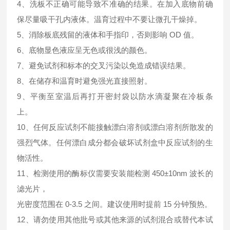
4、洗板不正确可能导致不准确的结果。在加入底物前确
保尽量吸干孔内液体。温育过程中不要让微孔干燥掉。
5、消除板底残留的液体和手指印，否则影响 OD 值。
6、底物显色液应呈无色或很浅的颜色。
7、避免试剂和标本的交叉污染以免造成错误结果。
8、在储存和温育时避免强光直接照射。
9、平衡至室温后再打开密封袋以防水滴凝聚在冷板条
上。
10、任何反应试剂不能接触漂白溶剂或漂白溶剂所散发的
强烈气体。任何漂白成分都会破坏试剂盒中反应试剂的生
物活性。
11、检测使用的酶标仪需要安装能检测 450±10nm 波长的
滤光片，
光密度范围在 0-3.5 之间。建议使用时提前 15 分钟预热。
12、请勿使用其他批号或其他来源的试剂混合或替代本试