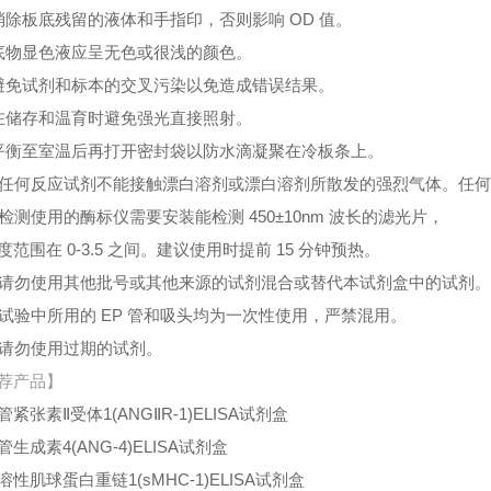
消除板底残留的液体和手指印，否则影响 OD 值。
底物显色液应呈无色或很浅的颜色。
避免试剂和标本的交叉污染以免造成错误结果。
在储存和温育时避免强光直接照射。
平衡至室温后再打开密封袋以防水滴凝聚在冷板条上。
、任何反应试剂不能接触漂白溶剂或漂白溶剂所散发的强烈气体。任
、检测使用的酶标仪需要安装能检测 450±10nm 波长的滤光片，
度范围在 0-3.5 之间。建议使用时提前 15 分钟预热。
、请勿使用其他批号或其他来源的试剂混合或替代本试剂盒中的试剂
、试验中所用的 EP 管和吸头均为一次性使用，严禁混用。
、请勿使用过期的试剂。
荐产品】
管紧张素
Ⅱ受体1(ANGⅡR-1)ELISA试剂盒
管生成素
4(ANG-4)ELISA试剂盒
溶性肌球蛋白重链
1(sMHC-1)ELISA试剂盒