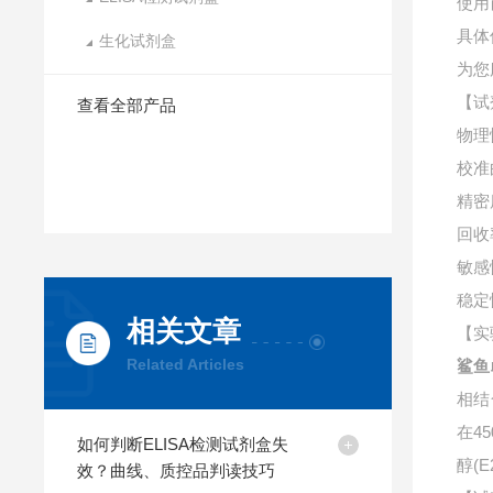
使用
具体
生化试剂盒
为您
【试
查看全部产品
物理
校准
精密
回收
敏感
稳定
相关文章
【实
Related Articles
鲨鱼
相结
在4
如何判断ELISA检测试剂盒失
醇(
效？曲线、质控品判读技巧