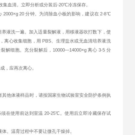
钟，收集血清。立即分析或分装后-20℃冷冻保存。
2000×g 20 分钟。为消除血小板的影响，建议在 2-8℃
清培养液洗一遍。加入适量裂解液，用移液器吹打数下，使
，离心收集细胞，用 PBS、生理盐水或无血清培养液洗
充分裂解后，10000—14000×g 离心 3-5 分
淀形成，应再次离心。
者其他体液样品时，请按国家生物试验室安全防护条例执
在使用前达到室温 20-25℃。使用后立即冷藏保存试
液体。温育过程中不要让微孔干燥掉。