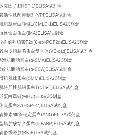
休克因子
1(HSF-1)ELISA试剂盒
管活性肽酶抑制剂(VPI)ELISA试剂盒
肌肌凝蛋白轻链
1(CMLC-1)ELISA试剂盒
血修饰白蛋白
(IMA)ELISA试剂盒
-异构前列腺素F2α(8-epi-PGF2α)ELISA试剂盒
管内皮钙粘着蛋白复合体
(VE-cad)ELISA试剂盒
平滑肌肌动蛋白(α-SMA)ELISA试剂盒
横纹肌肌动蛋白
(α-SCA)ELISA试剂盒
滑肌肌球蛋白
(SMM)ELISA试剂盒
肌特异性肌钙蛋白T(cTn-T)ELISA试剂盒
球蛋白重链
(MHC)ELISA试剂盒
休克蛋白
27(HSP-27)ELISA试剂盒
管抑素
/血管稳定蛋白(ANG)ELISA试剂盒
型脂肪酸结合蛋白
(h-FABP)ELISA试剂盒
管舒缓激肽
(BK)ELISA试剂盒