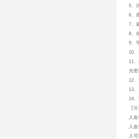
5、
6、
7、
8、
9、
10
11
光密
12
13
14
【推
人血
人血
人可