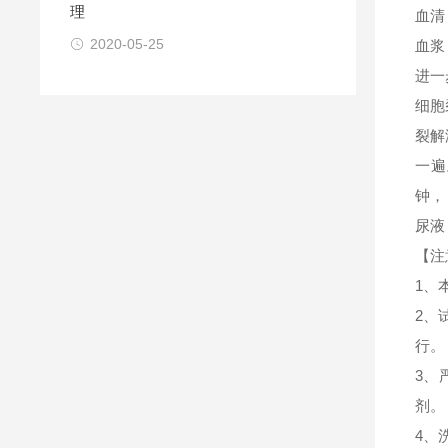
理
血清
2020-05-25
血浆
进一
细胞
裂解
一遍
钟，
尿液
【注
1、
2、
行。
3、
剂。
4、