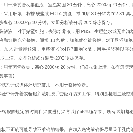
：用干净试管收集血液，室温凝固 30 分钟，离心 2000×g 20 分
：采用肝素、柠檬酸盐或 EDTA 抗凝，抽血后 30 分钟内在2-8℃离心 
步离心 10000×g 10 分钟。立即分析或分后-20℃冷冻保存。
裂解液：对于贴壁细胞，去除培养液，用 PBS、生理盐水或无血
液和细胞充分接触。通常 10 秒后，细胞就会被裂解。对于悬浮细胞
。加入适量裂解液，用移液器吹打把细胞吹散，用手指轻弹以充分裂解细胞。
 取上清。立即分析或分装后-20℃ 冷冻保存。
：用无菌管收集，离心 2000×g 20 分钟。仔细收集上清。如有沉
意事项】
本试剂盒仅供体外研究使用，不用于临床诊断。
试验中请穿着实验服并戴乳胶手套做好防护工作。特别是检测血液或
严格按照规定的时间和温度进行温育以保证准确结果。所有试剂都必须
洗板不正确可能导致不准确的结果。在加入底物前确保尽量吸干孔内