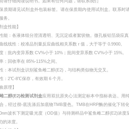
前请仔细阅读说明书。如果有任何问题，请联系我们
保质期请见试剂盒外包装标签。请在保质期内使用试剂盒。联系时
服务。
剂盒性能】
性能：各液体组分澄清透明、无沉淀或者絮状物。微孔板铝箔袋应真
曲线线性：校准品剂量反应曲线相关系数 r 值，大于等于 0.9900。
度：批内变异系数 CV%小于 10%；批间变异系数 CV%小于 15%。
率：回收率在 85%-115%之间。
性：本试剂盒识别鲨鱼雌二醇(E2)，与结构类似物无交叉。
性：2℃-8℃保存，有效期 6 个月。
验原理】
雌二醇(E2)检测试剂盒
应用双抗原夹心法测定标本中指标表达。用
合，经过彻-底洗涤后加底物TMB显色。TMB在HRP酶的催化下
50nm波长下测定吸光度（OD值）与待测样品中鲨鱼雌二醇(E2)
E2)的浓度。