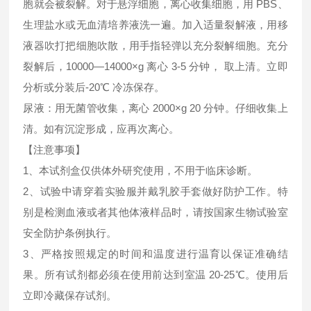
胞就会被裂解。对于悬浮细胞，离心收集细胞，用 PBS、
生理盐水或无血清培养液洗一遍。加入适量裂解液，用移
液器吹打把细胞吹散，用手指轻弹以充分裂解细胞。充分
裂解后，10000—14000×g 离心 3-5 分钟， 取上清。立即
分析或分装后-20℃ 冷冻保存。
尿液：用无菌管收集，离心 2000×g 20 分钟。仔细收集上
清。如有沉淀形成，应再次离心。
【注意事项】
1、本试剂盒仅供体外研究使用，不用于临床诊断。
2、试验中请穿着实验服并戴乳胶手套做好防护工作。特
别是检测血液或者其他体液样品时，请按国家生物试验室
安全防护条例执行。
3、严格按照规定的时间和温度进行温育以保证准确结
果。所有试剂都必须在使用前达到室温 20-25℃。使用后
立即冷藏保存试剂。