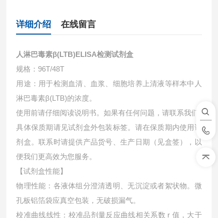
详细介绍
在线留言
人淋巴毒素β(LTB)ELISA检测试剂盒
规格：96T/48T
用途：用于检测血清、血浆、细胞培养上清液等样本中
人
淋巴毒素β(LTB)的浓度。
使用前请仔细阅读说明书。如果有任何问题，请联系我们
具体保质期请见试剂盒外包装标签。请在保质期内使用试
剂盒。联系时请提供产品货号、生产日期（见盒签），以
便我们更高效为您服务。
【试剂盒性能】
物理性能：各液体组分澄清透明、无沉淀或者絮状物。微
孔板铝箔袋应真空包装，无破损漏气。
校准曲线线性：校准品剂量反应曲线相关系数 r 值，大于