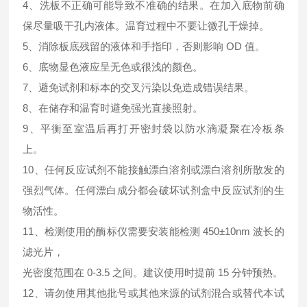
4、洗板不正确可能导致不准确的结果。在加入底物前确
保尽量吸干孔内液体。温育过程中不要让微孔干燥掉。
5、消除板底残留的液体和手指印，否则影响 OD 值。
6、底物显色液应呈无色或很浅的颜色。
7、避免试剂和标本的交叉污染以免造成错误结果。
8、在储存和温育时避免强光直接照射。
9、平衡至室温后再打开密封袋以防水滴凝聚在冷板条
上。
10、任何反应试剂不能接触漂白溶剂或漂白溶剂所散发的
强烈气体。任何漂白成分都会破坏试剂盒中反应试剂的生
物活性。
11、检测使用的酶标仪需要安装能检测 450±10nm 波长的
滤光片，
光密度范围在 0-3.5 之间。建议使用时提前 15 分钟预热。
12、请勿使用其他批号或其他来源的试剂混合或替代本试