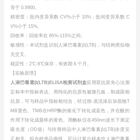
等于 0.9900。
精密度：批内变异系数 CV%小于 10%；批间变异系数 C
V%小于 15%。
回收率：回收率在 85%-115%之间。
敏感性：本试剂盒识别人淋巴毒素β(LTB)，与结构类似物
无交叉。
稳定性：2℃-8℃保存，有效期 6 个月。
【实验原理】
人淋巴毒素β(LTB)ELISA检测试剂盒
应用双抗原夹心法测
定标本中指标表达。用纯化的抗原包被微孔板，制成固相
抗原，可与样品中指标相结合，经过彻-底洗涤后加底物T
MB显色。TMB在HRP酶的催化下转化成蓝色，并在酸的
作用下转化成最终的黄色。用酶标仪在450nm波长下测定
吸光度（OD值）与待测样品中人淋巴毒素β(LTB)浓度呈
正相关。拟合校准品曲线，可以计算出样本中
人淋巴毒素