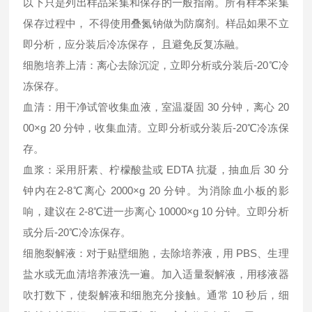
以下只是列出样品采集和保存的一般指南。所有样本采集
保存过程中， 不得使用叠氮钠做为防腐剂。样品如果不立
即分析，应分装后冷冻保存， 且避免反复冻融。
细胞培养上清：离心去除沉淀，立即分析或分装后-20℃冷
冻保存。
血清：用干净试管收集血液，室温凝固 30 分钟，离心 20
00×g 20 分钟，收集血清。立即分析或分装后-20℃冷冻保
存。
血浆：采用肝素、柠檬酸盐或 EDTA 抗凝，抽血后 30 分
钟内在2-8℃离心 2000×g 20 分钟。为消除血小板的影
响，建议在 2-8℃进一步离心 10000×g 10 分钟。立即分析
或分后-20℃冷冻保存。
细胞裂解液：对于贴壁细胞，去除培养液，用 PBS、生理
盐水或无血清培养液洗一遍。加入适量裂解液，用移液器
吹打数下，使裂解液和细胞充分接触。通常 10 秒后，细