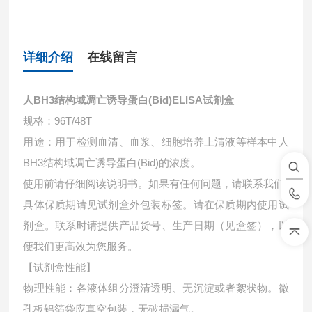
详细介绍
在线留言
人BH3结构域凋亡诱导蛋白(Bid)ELISA试剂盒
规格：96T/48T
用途：用于检测血清、血浆、细胞培养上清液等样本中
人
BH3结构域凋亡诱导蛋白(Bid)的浓度。
使用前请仔细阅读说明书。如果有任何问题，请联系我们
具体保质期请见试剂盒外包装标签。请在保质期内使用试
剂盒。联系时请提供产品货号、生产日期（见盒签），以
便我们更高效为您服务。
【试剂盒性能】
物理性能：各液体组分澄清透明、无沉淀或者絮状物。微
孔板铝箔袋应真空包装，无破损漏气。