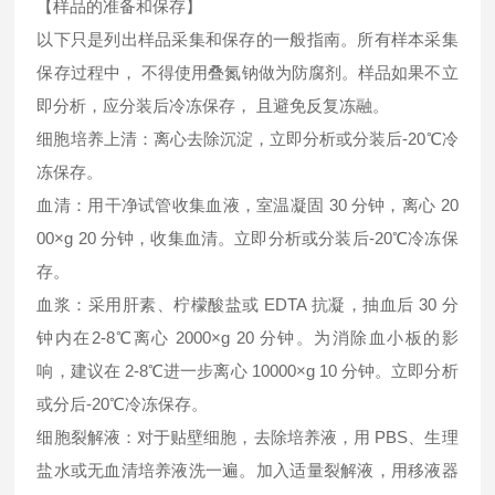
【样品的准备和保存】
以下只是列出样品采集和保存的一般指南。所有样本采集
保存过程中， 不得使用叠氮钠做为防腐剂。样品如果不立
即分析，应分装后冷冻保存， 且避免反复冻融。
细胞培养上清：离心去除沉淀，立即分析或分装后-20℃冷
冻保存。
血清：用干净试管收集血液，室温凝固 30 分钟，离心 20
00×g 20 分钟，收集血清。立即分析或分装后-20℃冷冻保
存。
血浆：采用肝素、柠檬酸盐或 EDTA 抗凝，抽血后 30 分
钟内在2-8℃离心 2000×g 20 分钟。为消除血小板的影
响，建议在 2-8℃进一步离心 10000×g 10 分钟。立即分析
或分后-20℃冷冻保存。
细胞裂解液：对于贴壁细胞，去除培养液，用 PBS、生理
盐水或无血清培养液洗一遍。加入适量裂解液，用移液器