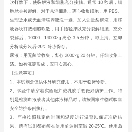
吹打数下，使裂解液和细胞充分接触。通常 10 秒后，细
胞就会被裂解。对于悬浮细胞，离心收集细胞，用 PBS、
生理盐水或无血清培养液洗一遍。加入适量裂解液，用移
液器吹打把细胞吹散，用手指轻弹以充分裂解细胞。充分
裂解后，10000—14000×g 离心 3-5 分钟， 取上清。立即
分析或分装后-20℃ 冷冻保存。
尿液：用无菌管收集，离心 2000×g 20 分钟。仔细收集上
清。如有沉淀形成，应再次离心。
【注意事项】
1、本试剂盒仅供体外研究使用，不用于临床诊断。
2、试验中请穿着实验服并戴乳胶手套做好防护工作。特
别是检测血液或者其他体液样品时，请按国家生物试验室
安全防护条例执行。
3、严格按照规定的时间和温度进行温育以保证准确结
果。所有试剂都必须在使用前达到室温 20-25℃。使用后