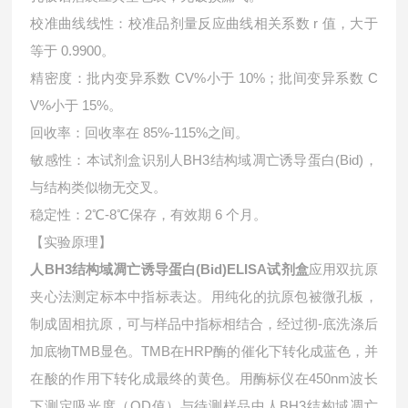
校准曲线线性：校准品剂量反应曲线相关系数 r 值，大于
等于 0.9900。
精密度：批内变异系数 CV%小于 10%；批间变异系数 C
V%小于 15%。
回收率：回收率在 85%-115%之间。
敏感性：本试剂盒识别人BH3结构域凋亡诱导蛋白(Bid)，
与结构类似物无交叉。
稳定性：2℃-8℃保存，有效期 6 个月。
【实验原理】
人BH3结构域凋亡诱导蛋白(Bid)ELISA试剂盒
应用双抗原
夹心法测定标本中指标表达。用纯化的抗原包被微孔板，
制成固相抗原，可与样品中指标相结合，经过彻-底洗涤后
加底物TMB显色。TMB在HRP酶的催化下转化成蓝色，并
在酸的作用下转化成最终的黄色。用酶标仪在450nm波长
下测定吸光度（OD值）与待测样品中人BH3结构域凋亡