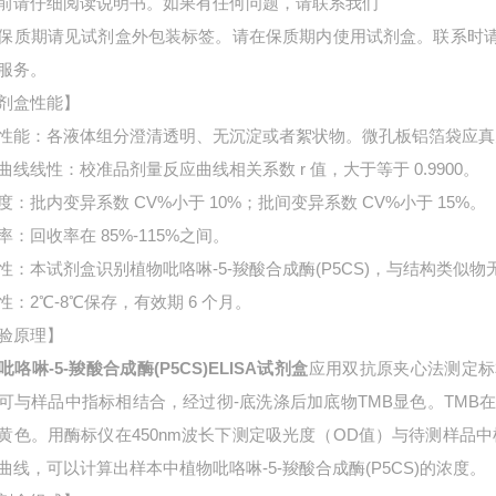
前请仔细阅读说明书。如果有任何问题，请联系我们
保质期请见试剂盒外包装标签。请在保质期内使用试剂盒。联系时
服务。
剂盒性能】
性能：各液体组分澄清透明、无沉淀或者絮状物。微孔板铝箔袋应真
曲线线性：校准品剂量反应曲线相关系数 r 值，大于等于 0.9900。
度：批内变异系数 CV%小于 10%；批间变异系数 CV%小于 15%。
率：回收率在 85%-115%之间。
性：本试剂盒识别植物吡咯啉-5-羧酸合成酶(P5CS)，与结构类似物
性：2℃-8℃保存，有效期 6 个月。
验原理】
吡咯啉-5-羧酸合成酶(P5CS)ELISA试剂盒
应用双抗原夹心法测定标
可与样品中指标相结合，经过彻-底洗涤后加底物TMB显色。TMB
黄色。用酶标仪在450nm波长下测定吸光度（OD值）与待测样品中植
曲线，可以计算出样本中
植物吡咯啉-5-羧酸合成酶(P5CS)的浓度。