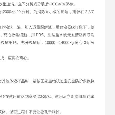
钟，收集血清。立即分析或分装后-20℃冷冻保存。
2000×g 20 分钟。为消除血小板的影响，建议在 2-8℃
清培养液洗一遍。加入适量裂解液，用移液器吹打数下，使
，离心收集细胞，用 PBS、生理盐水或无血清培养液洗
充分裂解后，10000—14000×g 离心 3-5 分
淀形成，应再次离心。
者其他体液样品时，请按国家生物试验室安全防护条例执
在使用前达到室温 20-25℃。使用后立即冷藏保存试
液体。温育过程中不要让微孔干燥掉。