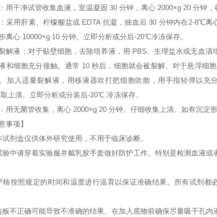
：用干净试管收集血液，室温凝固 30 分钟，离心 2000×g 20 分
：采用肝素、柠檬酸盐或 EDTA 抗凝，抽血后 30 分钟内在2-8℃离心 
步离心 10000×g 10 分钟。立即分析或分后-20℃冷冻保存。
裂解液：对于贴壁细胞，去除培养液，用 PBS、生理盐水或无血
液和细胞充分接触。通常 10 秒后，细胞就会被裂解。对于悬浮细胞
。加入适量裂解液，用移液器吹打把细胞吹散，用手指轻弹以充分裂解细胞。
 取上清。立即分析或分装后-20℃ 冷冻保存。
：用无菌管收集，离心 2000×g 20 分钟。仔细收集上清。如有沉
意事项】
本试剂盒仅供体外研究使用，不用于临床诊断。
试验中请穿着实验服并戴乳胶手套做好防护工作。特别是检测血液或
严格按照规定的时间和温度进行温育以保证准确结果。所有试剂都必须
洗板不正确可能导致不准确的结果。在加入底物前确保尽量吸干孔内