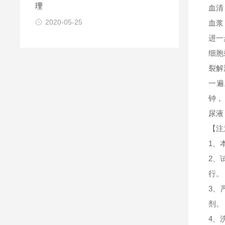
理
血清
2020-05-25
血浆
进一
细胞
裂解
一遍
钟，
尿液
【注
1、
2、
行。
3、
剂。
4、