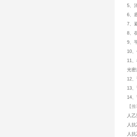
5、
6、
7、
8、
9、
10
11
光密
12
13
14
【推
人乙
人抗
人抗