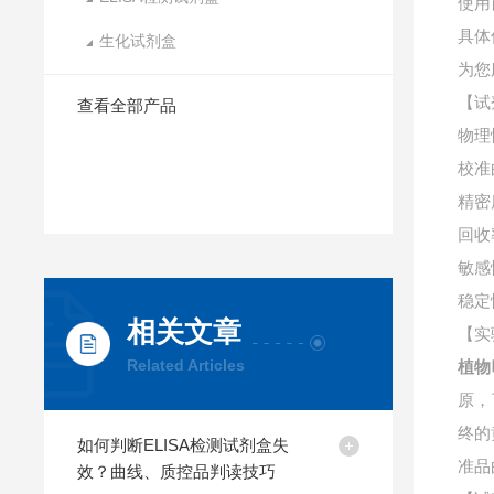
使用
具体
生化试剂盒
为您
【试
查看全部产品
物理
校准
精密
回收
敏感
稳定
相关文章
【实
Related Articles
植物
原，
终的
如何判断ELISA检测试剂盒失
准品
效？曲线、质控品判读技巧