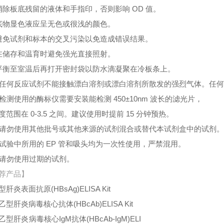
消除板底残留的液体和手指印，否则影响 OD 值。
底物显色液应呈无色或很浅的颜色。
避免试剂和标本的交叉污染以免造成错误结果。
在储存和温育时避免强光直接照射。
平衡至室温后再打开密封袋以防水滴凝聚在冷板条上。
、任何反应试剂不能接触漂白溶剂或漂白溶剂所散发的强烈气体。任
、检测使用的酶标仪需要安装能检测 450±10nm 波长的滤光片，
度范围在 0-3.5 之间。建议使用时提前 15 分钟预热。
、请勿使用其他批号或其他来源的试剂混合或替代本试剂盒中的试剂
、试验中所用的 EP 管和吸头均为一次性使用，严禁混用。
、请勿使用过期的试剂。
荐产品】
型肝炎表面抗原
(HBsAg)ELISA Kit
乙型肝炎病毒核心抗体
(HBcAb)ELISA Kit
乙型肝炎病毒核心
IgM
抗体
(HBcAb-IgM)ELI