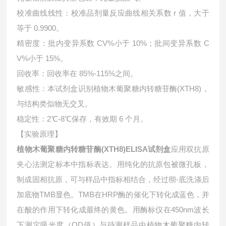
校准曲线线性：校准品剂量反应曲线相关系数 r 值，大于
等于 0.9900。
精密度：批内变异系数 CV%小于 10%；批间变异系数 C
V%小于 15%。
回收率：回收率在 85%-115%之间。
敏感性：本试剂盒识别植物木葡聚糖内转糖苷酶(XTH8)，
与结构类似物无交叉。
稳定性：2℃-8℃保存，有效期 6 个月。
【实验原理】
植物木葡聚糖内转糖苷酶(XTH8)ELISA试剂盒
应用双抗原
夹心法测定标本中指标表达。用纯化的抗原包被微孔板，
制成固相抗原，可与样品中指标相结合，经过彻-底洗涤后
加底物TMB显色。TMB在HRP酶的催化下转化成蓝色，并
在酸的作用下转化成最终的黄色。用酶标仪在450nm波长
下测定吸光度（OD值）与待测样品中植物木葡聚糖内转