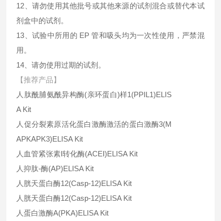
12、请勿使用其他批号或其他来源的试剂混合或替代本试
剂盒中的试剂。
13、试验中所用的 EP 管和吸头均为一次性使用，严禁混
用。
14、请勿使用过期的试剂。
【推荐产品】
人肽酰脯氨酰异构酶
(
亲环蛋白
)
样
1(PPIL1)ELIS
A Kit
人促分裂素原活化蛋白激酶激活的蛋白激酶
3(M
APKAPK3)ELISA Kit
人血管紧张素Ⅰ转化酶
(ACE
Ⅰ
)ELISA Kit
人抑肽-酶
(AP)ELISA Kit
人胱天蛋白酶
12(Casp-12)ELISA Kit
人胱天蛋白酶
12(Casp-12)ELISA Kit
人蛋白激酶
A(PKA)ELISA Kit