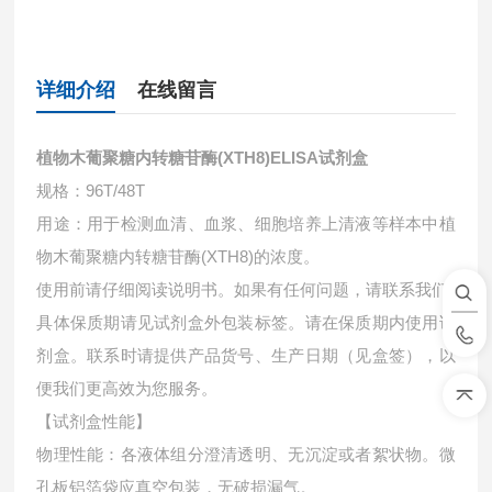
详细介绍
在线留言
植物木葡聚糖内转糖苷酶(XTH8)ELISA试剂盒
规格：96T/48T
用途：用于检测血清、血浆、细胞培养上清液等样本中
植
物木葡聚糖内转糖苷酶(XTH8)的浓度。
使用前请仔细阅读说明书。如果有任何问题，请联系我们
具体保质期请见试剂盒外包装标签。请在保质期内使用试
剂盒。联系时请提供产品货号、生产日期（见盒签），以
便我们更高效为您服务。
【试剂盒性能】
物理性能：各液体组分澄清透明、无沉淀或者絮状物。微
孔板铝箔袋应真空包装，无破损漏气。