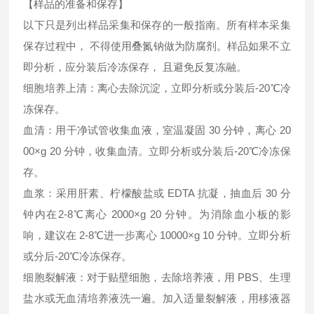
【样品的准备和保存】
以下只是列出样品采集和保存的一般指南。所有样本采集
保存过程中， 不得使用叠氮钠做为防腐剂。样品如果不立
即分析，应分装后冷冻保存， 且避免反复冻融。
细胞培养上清：离心去除沉淀，立即分析或分装后-20℃冷
冻保存。
血清：用干净试管收集血液，室温凝固 30 分钟，离心 20
00×g 20 分钟，收集血清。立即分析或分装后-20℃冷冻保
存。
血浆：采用肝素、柠檬酸盐或 EDTA 抗凝，抽血后 30 分
钟内在2-8℃离心 2000×g 20 分钟。为消除血小板的影
响，建议在 2-8℃进一步离心 10000×g 10 分钟。立即分析
或分后-20℃冷冻保存。
细胞裂解液：对于贴壁细胞，去除培养液，用 PBS、生理
盐水或无血清培养液洗一遍。加入适量裂解液，用移液器