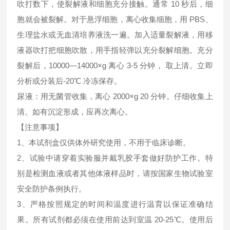
吹打数下，使裂解液和细胞充分接触。通常 10 秒后，细
胞就会被裂解。对于悬浮细胞，离心收集细胞，用 PBS、
生理盐水或无血清培养液洗一遍。加入适量裂解液，用移
液器吹打把细胞吹散，用手指轻弹以充分裂解细胞。充分
裂解后，10000—14000×g 离心 3-5 分钟， 取上清。立即
分析或分装后-20℃ 冷冻保存。
尿液：用无菌管收集，离心 2000×g 20 分钟。仔细收集上
清。如有沉淀形成，应再次离心。
【注意事项】
1、本试剂盒仅供体外研究使用，不用于临床诊断。
2、试验中请穿着实验服并戴乳胶手套做好防护工作。特
别是检测血液或者其他体液样品时，请按国家生物试验室
安全防护条例执行。
3、严格按照规定的时间和温度进行温育以保证准确结
果。所有试剂都必须在使用前达到室温 20-25℃。使用后