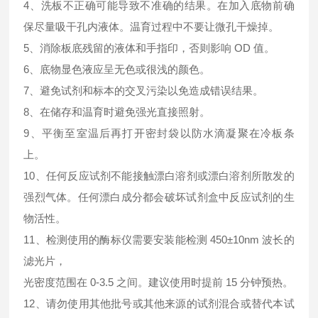
4、洗板不正确可能导致不准确的结果。在加入底物前确
保尽量吸干孔内液体。温育过程中不要让微孔干燥掉。
5、消除板底残留的液体和手指印，否则影响 OD 值。
6、底物显色液应呈无色或很浅的颜色。
7、避免试剂和标本的交叉污染以免造成错误结果。
8、在储存和温育时避免强光直接照射。
9、平衡至室温后再打开密封袋以防水滴凝聚在冷板条
上。
10、任何反应试剂不能接触漂白溶剂或漂白溶剂所散发的
强烈气体。任何漂白成分都会破坏试剂盒中反应试剂的生
物活性。
11、检测使用的酶标仪需要安装能检测 450±10nm 波长的
滤光片，
光密度范围在 0-3.5 之间。建议使用时提前 15 分钟预热。
12、请勿使用其他批号或其他来源的试剂混合或替代本试