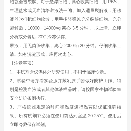
胞就会被裂解。对于悬浮细胞，离心收集细胞，用 PBS、
生理盐水或无血清培养液洗一遍。加入适量裂解液，用移
液器吹打把细胞吹散，用手指轻弹以充分裂解细胞。充分
裂解后，10000—14000×g 离心 3-5 分钟， 取上清。立即
分析或分装后-20℃ 冷冻保存。
尿液：用无菌管收集，离心 2000×g 20 分钟。仔细收集上
清。如有沉淀形成，应再次离心。
【注意事项】
1、本试剂盒仅供体外研究使用，不用于临床诊断。
2、试验中请穿着实验服并戴乳胶手套做好防护工作。特
别是检测血液或者其他体液样品时，请按国家生物试验室
安全防护条例执行。
3、严格按照规定的时间和温度进行温育以保证准确结
果。所有试剂都必须在使用前达到室温 20-25℃。使用后
立即冷藏保存试剂。