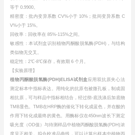
等于 0.9900。
精密度：批内变异系数 CV%小于 10%；批间变异系数 C
V%小于 15%。
回收率：回收率在 85%-115%之间。
敏感性：本试剂盒识别植物丙酮酸脱氢酶(PDH)，与结构
类似物无交叉。
稳定性：2℃-8℃保存，有效期 6 个月。
【实验原理】
植物丙酮酸脱氢酶(PDH)ELISA试剂盒
应用双抗原夹心法
测定标本中指标表达。用纯化的抗原包被微孔板，制成固
相抗原，可与样品中指标相结合，经过彻-底洗涤后加底物
TMB显色。TMB在HRP酶的催化下转化成蓝色，并在酸的
作用下转化成最终的黄色。用酶标仪在450nm波长下测定
吸光度（OD值）与待测样品中植物丙酮酸脱氢酶(PDH)浓
度呈正相关。拟合校准品曲线，可以计算出样本中
植物丙