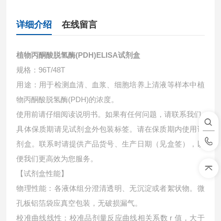
详细介绍
在线留言
植物丙酮酸脱氢酶(PDH)ELISA试剂盒
规格：96T/48T
用途：用于检测血清、血浆、细胞培养上清液等样本中
植
物丙酮酸脱氢酶(PDH)的浓度。
使用前请仔细阅读说明书。如果有任何问题，请联系我们
具体保质期请见试剂盒外包装标签。请在保质期内使用试
剂盒。联系时请提供产品货号、生产日期（见盒签），以
便我们更高效为您服务。
【试剂盒性能】
物理性能：各液体组分澄清透明、无沉淀或者絮状物。微
孔板铝箔袋应真空包装，无破损漏气。
校准曲线线性：校准品剂量反应曲线相关系数 r 值，大于