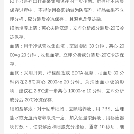
以下只是列出样品采集和保存的一般指南。所有样本采集
保存过程中， 不得使用叠氮钠做为防腐剂。样品如果不立
即分析，应分装后冷冻保存， 且避免反复冻融。
细胞培养上清：离心去除沉淀，立即分析或分装后-20℃冷
冻保存。
血清：用干净试管收集血液，室温凝固 30 分钟，离心 20
00×g 20 分钟，收集血清。立即分析或分装后-20℃冷冻保
存。
血浆：采用肝素、柠檬酸盐或 EDTA 抗凝，抽血后 30 分
钟内在2-8℃离心 2000×g 20 分钟。为消除血小板的影
响，建议在 2-8℃进一步离心 10000×g 10 分钟。立即分析
或分后-20℃冷冻保存。
细胞裂解液：对于贴壁细胞，去除培养液，用 PBS、生理
盐水或无血清培养液洗一遍。加入适量裂解液，用移液器
吹打数下，使裂解液和细胞充分接触。通常 10 秒后，细