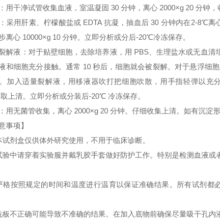
：用干净试管收集血液，室温凝固 30 分钟，离心 2000×g 20 分
：采用肝素、柠檬酸盐或 EDTA 抗凝，抽血后 30 分钟内在2-8℃离心 
步离心 10000×g 10 分钟。立即分析或分后-20℃冷冻保存。
裂解液：对于贴壁细胞，去除培养液，用 PBS、生理盐水或无血
液和细胞充分接触。通常 10 秒后，细胞就会被裂解。对于悬浮细胞
。加入适量裂解液，用移液器吹打把细胞吹散，用手指轻弹以充分裂解细胞。
 取上清。立即分析或分装后-20℃ 冷冻保存。
：用无菌管收集，离心 2000×g 20 分钟。仔细收集上清。如有沉
意事项】
本试剂盒仅供体外研究使用，不用于临床诊断。
试验中请穿着实验服并戴乳胶手套做好防护工作。特别是检测血液或
严格按照规定的时间和温度进行温育以保证准确结果。所有试剂都必须
洗板不正确可能导致不准确的结果。在加入底物前确保尽量吸干孔内