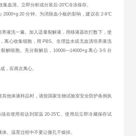
钟，收集血清。立即分析或分装后-20℃冷冻保存。
2000×g 20 分钟。为消除血小板的影响，建议在 2-8℃
清培养液洗一遍。加入适量裂解液，用移液器吹打数下，使
，离心收集细胞，用 PBS、生理盐水或无血清培养液洗
充分裂解后，10000—14000×g 离心 3-5 分
淀形成，应再次离心。
者其他体液样品时，请按国家生物试验室安全防护条例执
在使用前达到室温 20-25℃。使用后立即冷藏保存试
液体。温育过程中不要让微孔干燥掉。