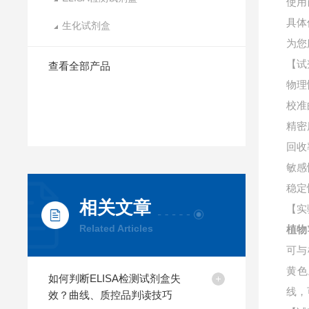
使用
具体
生化试剂盒
为您
【试
查看全部产品
物理
校准
精密
回收
敏感
稳定
相关文章
【实
Related Articles
植物苹
可与
黄色
如何判断ELISA检测试剂盒失
线，
效？曲线、质控品判读技巧