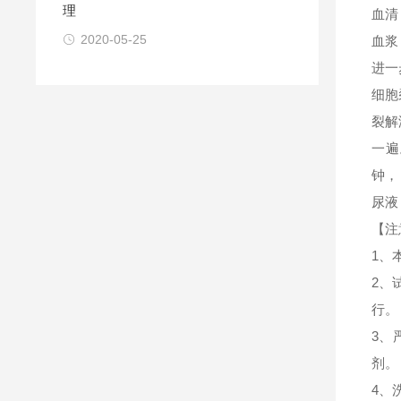
理
血清
2020-05-25
血浆
进一
细胞
裂解
一遍
钟，
尿液
【注
1、
2、
行。
3、
剂。
4、