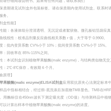
前请仔细阅读说明书。如果有任何问题，请联系我们
保质期请见试剂盒外包装标签。请在保质期内使用试剂盒。联系时
服务。
剂盒性能】
性能：各液体组分澄清透明、无沉淀或者絮状物。微孔板铝箔袋应真
曲线线性：校准品剂量反应曲线相关系数 r 值，大于等于 0.9900。
度：批内变异系数 CV%小于 10%；批间变异系数 CV%小于 15%。
率：回收率在 85%-115%之间。
性：本试剂盒识别植物苹果酸酶(malic enzyme)，与结构类似物无
性：2℃-8℃保存，有效期 6 个月。
验原理】
果酸酶(malic enzyme)ELISA试剂盒
应用双抗原夹心法测定标本
样品中指标相结合，经过彻-底洗涤后加底物TMB显色。TMB在H
。用酶标仪在450nm波长下测定吸光度（OD值）与待测样品中植物苹果
可以计算出样本中
植物苹果酸酶(malic enzyme)的浓度。