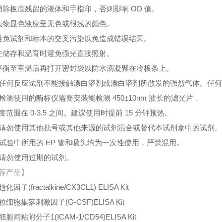
消除板底残留的液体和手指印，否则影响 OD 值。
底物显色液应呈无色或很浅的颜色。
避免试剂和标本的交叉污染以免造成错误结果。
在储存和温育时避免强光直接照射。
平衡至室温后再打开密封袋以防水滴凝聚在冷板条上。
、任何反应试剂不能接触漂白溶剂或漂白溶剂所散发的强烈气体。任
、检测使用的酶标仪需要安装能检测 450±10nm 波长的滤光片，
度范围在 0-3.5 之间。建议使用时提前 15 分钟预热。
、请勿使用其他批号或其他来源的试剂混合或替代本试剂盒中的试剂
、试验中所用的 EP 管和吸头均为一次性使用，严禁混用。
、请勿使用过期的试剂。
荐产品】
趋化因子
(fractalkine/CX3CL1) ELISA Kit
粒细胞集落刺激因子
(G-CSF)ELISA Kit
细胞间粘附分子
1(ICAM-1/CD54)ELISA Kit