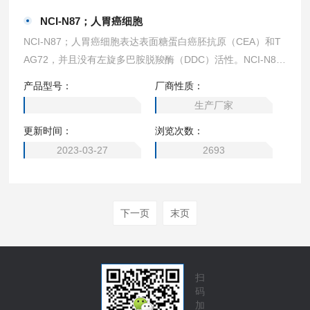
NCI-N87；人胃癌细胞
NCI-N87；人胃癌细胞表达表面糖蛋白癌胚抗原（CEA）和T
AG72，并且没有左旋多巴胺脱羧酶（DDC）活性。NCI-N87
细胞的血管活性的肠肽（VIP）受体活性极低并缺乏胃泌激素
产品型号：
厂商性质：
受体，它们表达蕈毒碱胆碱受体。没有证据表明，NCI-N87细
生产厂家
胞存在N-myc、L-myc、myb和EGF受体基因的重组。 1） AT
更新时间：
浏览次数：
CC：CRL-5822 2） 形态：上皮细胞样 3） 价格：193
2023-03-27
2693
下一页
末页
扫
码
加