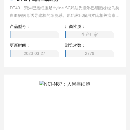
DT40；鸡淋巴瘤细胞是Hyline SC鸡法氏囊淋巴细胞株经鸟类
白血病病毒诱导建株的细胞系。原始淋巴瘤用罗氏相关病毒1
（RAV-1）感染出生1天的小鸡得到，法氏囊中生成的肿瘤制
产品型号：
厂商性质：
成细胞悬液后通过静脉注射输入同基因型的受体小鸡。经过一
生产厂家
次体内移植后，建立了DT40细胞。 1）来源：法氏囊，淋巴
更新时间：
浏览次数：
瘤 2） 形态：淋巴母细胞样 3） 价格：194
2023-03-27
2779