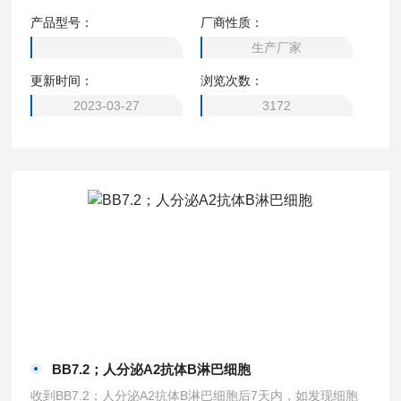
节，神经免疫相互作用和某些神经退行性疾病的发病机制
产品型号：
厂商性质：
[1]。脉络丛由毛细血管网络组成，毛细血管网由单层上皮细
生产厂家
胞包围，共同形成血液 - CSF屏障[2]。脉络丛中的毛细血管包
更新时间：
浏览次数：
含被“孔”中断的单层内皮细胞​​，其在腔和间质空间之间显示出
隔膜。 ScienCell：1300
2023-03-27
3172
BB7.2；人分泌A2抗体B淋巴细胞
收到BB7.2；人分泌A2抗体B淋巴细胞后7天内，如发现细胞