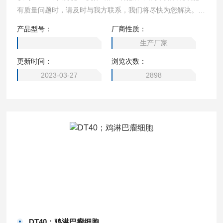
有质量问题时，请及时与我方联系，我们将尽快为您解决。
1） 来源：B淋巴细胞 2） 形态：悬浮生长 3） 含量：5x10^
产品型号：
厂商性质：
6/mL 4） 污染：经检测支原体、细菌、酵母和真菌为阴性
生产厂家
5） 规格：T25瓶或者1mL冻存管包装 价格：195
更新时间：
浏览次数：
2023-03-27
2898
DT40；鸡淋巴瘤细胞