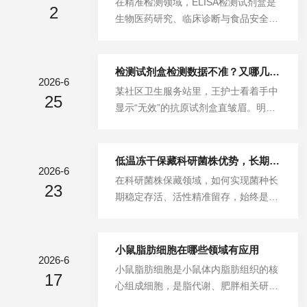
在精准检测领域，ELISA检测试剂盒是
接决定着检测的可信度。一、样本采集
2
一困境，需先精准剖析变质诱因，再构
生物医药研究、临床诊断与食品安全筛
与处理：准确性的基础防线样本是检测
建一套科学严谨的全周期管理方案，切
查的核心工具。但试剂盒的有效性，直
的源头，采集与处理环节的操作失误，
实延长试剂有效期。一、生化试剂变质
接决定检测结果的可靠性，一旦失效，
会从...
的核心诱因生化试剂的变质，本质是其
不仅会误导研究结论，更可能引发临床
检测试剂盒检测数据不准？又哪几个操作误区
活性成分在内外因素作用下发生结构改
2026-6
误诊、质量监管失误等严重后果。准确
某社区卫生服务站里，王护士看着手中
变或活性丧失，诱因可归结为环境、储
25
判断试剂盒是否失效，核心在于对标准
显示“无效”的抗原试剂盒直皱眉。明明
存与人为三大维度。从环境层面看，温
曲线、空白样品、质控品三大关键环节
按流程操作，样本量、等待时间都没
度是首要影响因素。高温会加速试剂中
的深度判读，掌握其中的科学技巧，是
差，为何结果总不可靠？这样的困惑，
酶类...
筑牢检测质量防线的必修课。标准曲线
几乎每天都在核酸检测、抗原筛查等场
低温冻干保藏科研菌株优势，长期保存菌种活性不衰减
是ELISA定量检测的核心标尺，其质量
2026-6
景中上演。很多人将数据不准归咎于检
在科研菌株保藏领域，如何实现菌种长
是试剂盒是否有效的直观信号。合格的
23
测试剂盒质量问题，却忽略了操作环节
期稳定存活、活性精准留存，始终是微
标准曲线应呈现出典型的S型四参数逻
的隐形漏洞。事实上，从样本采集到结
生物研究的核心命题。从实验室保藏的
辑曲线，浓度梯度与吸光度值的关...
果判读，每一步操作偏差，都可能让检
细菌、真菌到工业育种的工程菌，菌株
测数据偏离真实值。采样环节的随意
活性的衰减不仅会导致前期研究心血付
小鼠脂肪细胞在哪些领域有应用
性，是数据失准的首要源头。检测试剂
2026-6
诸东流，更会拖慢实验进度、增加研发
小鼠脂肪细胞是小鼠体内脂肪组织的核
盒的灵敏度，高度依赖样本的规范采
17
成本。低温冻干保藏技术凭借对菌种生
心组成细胞，是脂代谢、肥胖相关研究
集，而操作者往往在细节上栽跟头。鼻
理特性的深度适配，以长期稳定、活性
中应用广泛的模式细胞之一。细胞分类
咽采样时，部分采样人员为减轻受检者