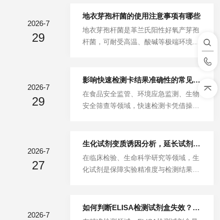
便捷的优势，广泛应用于生物医学研
究、食品安全检测、环境监测等场景。
地衣芽孢杆菌的使用注意事项有哪些
2026-7
不过，实验操作中稍有不慎就易出现结
地衣芽孢杆菌是革兰氏阳性好氧产芽孢
29
果偏差，因此掌握其核心原理与常见问
杆菌，可耐受高温、酸碱等极端环境，
题排查方法，对实验人员至关重要。酶
能分泌蛋白酶、淀粉酶等多种活性酶，
联免疫试剂盒的检测原理遵循抗原-抗
调节微生态平衡，抑制有害菌繁殖。应
体结合的精准性，搭配酶催化信号放大
用领域：‌畜牧养殖‌：添加到饲料中，改
影响快速检测卡结果准确性的常见操作因素
效应，让微量待测物也能被精准识别。
2026-7
善畜禽肠道健康，提升饲料转化率，减
在食品安全监管、环境应急监测、生物
试剂盒核心组件包含包被抗原或抗体的
29
少腹泻问题。‌农业种植‌：作为生物菌
安全筛查等领域，快速检测卡凭借操作
微孔板、特异性酶标抗体、显色底物、
肥，改良土壤结构，降解土壤残留农
简便、耗时短、成本低的优势，成为现
终止液，以及标准品和质控品。实验流
药，促进作物根系生长。‌工业环保‌：用
场筛查的重要工具。它以免疫层析、酶
程围绕...
于有机废水处理，分解难降解有机物，
联反应等技术为核心，通过显色变化快
生化试剂变质诱因分析，延长试剂有效期的管理方案
提升污水处理效率。注意事项：‌存储要
2026-7
速呈现定性或半定量结果，为一线检测
在临床检验、生命科学研究等领域，生
求‌：需置于阴凉干燥、避光密封环境存
27
提供了高效支撑。然而，快速检测卡的
化试剂是保障实验精准度与检测结果可
放，避免受潮高温，开封后尽快使用，
结果准确性并非仅由产品本身决定，操
靠性的核心要素。然而，试剂变质问题
防止杂菌污染导致菌体失活。...
作环节的细微偏差，往往成为导致结果
始终是困扰实验室管理的一大难题，轻
失真的关键诱因。从样本处理到结果判
则导致实验数据失真，重则延误临床诊
如何判断ELISA检测试剂盒失效？曲线、质控品判读技巧
读，每一个步骤的操作规范程度，都直
2026-7
断，造成不可挽回的损失。想要破解这