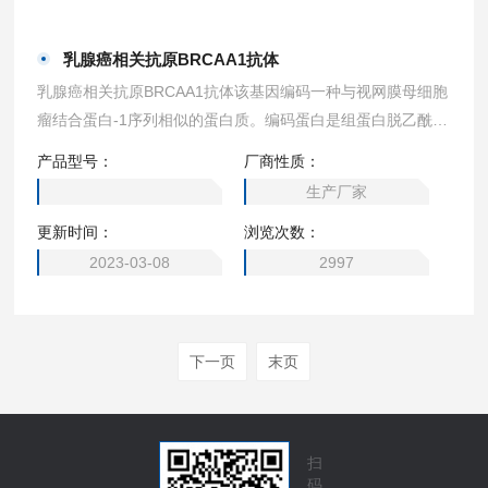
乳腺癌相关抗原BRCAA1抗体
乳腺癌相关抗原BRCAA1抗体该基因编码一种与视网膜母细胞
瘤结合蛋白-1序列相似的蛋白质。编码蛋白是组蛋白脱乙酰基
酶依赖性Sin3a转录共加压复合物的一个亚单位，在包括增
产品型号：
厂商性质：
殖、分化、凋亡、肿瘤发生和细胞命运测定在内的多种细胞过
生产厂家
程中发挥作用。该基因产物由乳腺癌患者分离出的IgG抗体识
更新时间：
浏览次数：
别，似乎是一种与广泛人类恶性肿瘤相关的分子标记物。编码
不同亚型的替代转录剪接变异体已经被描述。
2023-03-08
2997
下一页
末页
扫
码