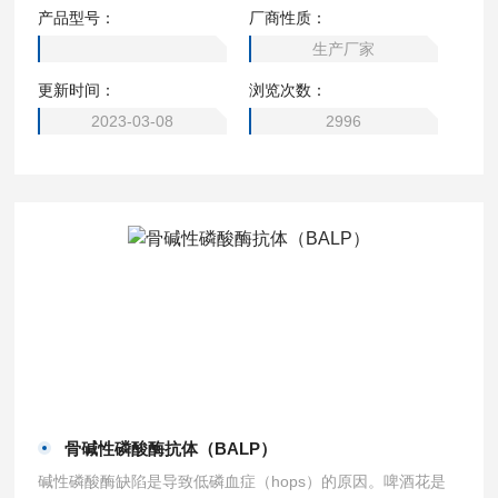
端疏水膜锚。与bcl-gl一样，bfk不与任何bcl-2家族成员结合，
产品型号：
厂商性质：
即使其bh3基序可以介导与前存活蛋白的关联。bfk定位于细胞
生产厂家
质，但与bcl-gl不同，bfk与细胞器无关。bfk作为4种选择性剪
更新时间：
浏览次数：
接亚型存在，其促凋亡亚型可能有助于预防人类胃肠道恶性肿
瘤的发生。
2023-03-08
2996
骨碱性磷酸酶抗体（BALP）
碱性磷酸酶缺陷是导致低磷血症（hops）的原因。啤酒花是