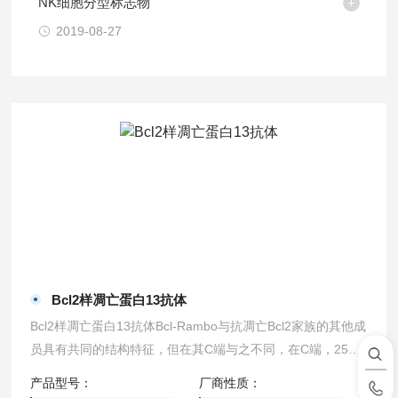
NK细胞分型标志物
2019-08-27
Bcl2样凋亡蛋白13抗体
Bcl2样凋亡蛋白13抗体Bcl-Rambo与抗凋亡Bcl2家族的其他成
员具有共同的结构特征，但在其C端与之不同，在C端，250
个氨基酸序列位于膜锚定区的前面。它也不同于其他凋亡前的
产品型号：
厂商性质：
bcl-2家族成员，因为它的膜锚c末端区域负责其凋亡活性，而