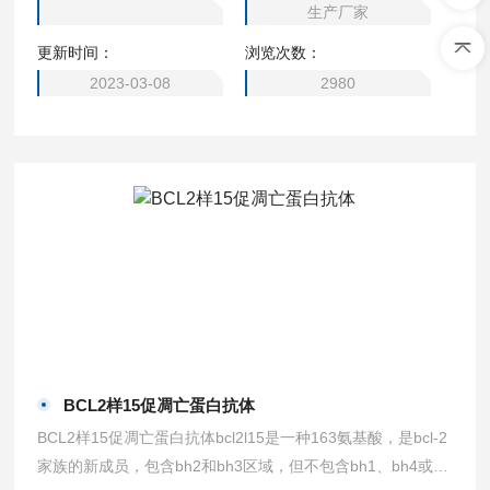
生产厂家
不是其bcl-2同源基序。bcl-rambo可能促进caspase-3的活化
更新时间：
浏览次数：
和凋亡。
2023-03-08
2980
BCL2样15促凋亡蛋白抗体
BCL2样15促凋亡蛋白抗体bcl2l15是一种163氨基酸，是bcl-2
家族的新成员，包含bh2和bh3区域，但不包含bh1、bh4或C