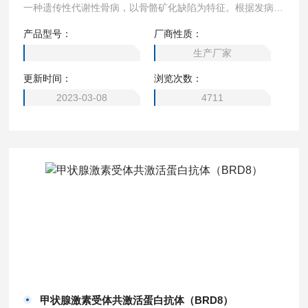
一种遗传性代谢性骨病，以骨骼矿化缺陷为特征。根据发病年
龄，骨碱性磷酸酶抗体（BALP）可分为四种低磷血症类型：
产品型号：
厂商性质：
围产期型、婴儿型、儿童型和成人型。围产期是严重的，几乎
生产厂家
总是致命的。只有乳牙过早脱落，但没有骨病的患者被认为患
更新时间：
浏览次数：
有牙骨质疏松症。
2023-03-08
4711
甲状腺激素受体共激活蛋白抗体（BRD8）