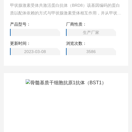
甲状腺激素受体共激活蛋白抗体（BRD8）该基因编码的蛋白
质以配体依赖的方式与甲状腺激素受体相互作用，并从甲状腺
反应元件增强甲状腺激素依赖性激活。这种蛋白含有一个溴
产品型号：
厂商性质：
域，被认为是一个核受体辅活化子。已经鉴定出三种编码不同
生产厂家
亚型的选择性剪接转录变体。
更新时间：
浏览次数：
2023-03-08
3586