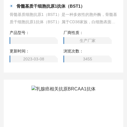
骨髓基质干细胞抗原1抗体（BST1）
骨髓基质细胞抗原1（BST1）是一种多效性的胞外酶，骨髓基
质干细胞抗原1抗体（BST1）属于CD38家族，白细胞表面分
子的数量不断增加，已知作为受体和酶独立发挥作用。BST1
产品型号：
厂商性质：
分子在其细胞外成分中显示两个不同的结构域。*个与分子的
生产厂家
酶活性有关（它合成环ADP核糖，第二个信使从细胞内储存中
更新时间：
浏览次数：
释放钙），第二个结构域具有粘附/信号性质。
2023-03-08
3455