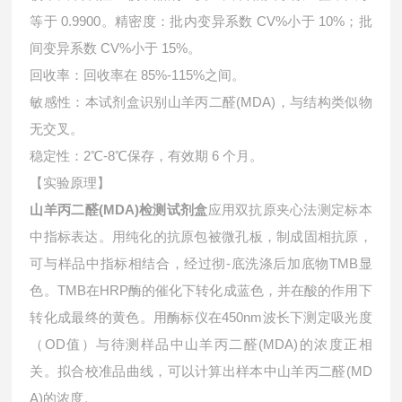
等于 0.9900。精密度：批内变异系数 CV%小于 10%；批
间变异系数 CV%小于 15%。
回收率：回收率在 85%-115%之间。
敏感性：本试剂盒识别山羊丙二醛(MDA)，与结构类似物
无交叉。
稳定性：2℃-8℃保存，有效期 6 个月。
【实验原理】
山羊丙二醛(MDA)检测试剂盒
应用双抗原夹心法测定标本
中指标表达。用纯化的抗原包被微孔板，制成固相抗原，
可与样品中指标相结合，经过彻-底洗涤后加底物TMB显
色。TMB在HRP酶的催化下转化成蓝色，并在酸的作用下
转化成最终的黄色。用酶标仪在450nm波长下测定吸光度
（OD值）与待测样品中
山羊丙二醛(MDA)的浓度正相
关。拟合校准品曲线，可以计算出样本中
山羊丙二醛(MD
A)的浓度。