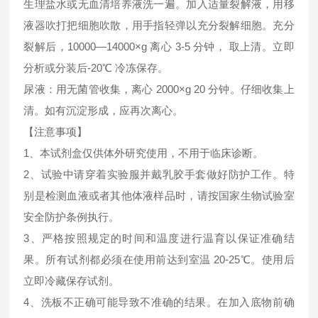
生理盐水或无血清培养液洗一遍。加入适量裂解液，用移
液器吹打把细胞吹散，用手指轻弹以充分裂解细胞。充分
裂解后，10000—14000×g 离心 3-5 分钟， 取上清。立即
分析或分装后-20℃ 冷冻保存。
尿液：用无菌管收集，离心 2000×g 20 分钟。仔细收集上
清。如有沉淀形成，应再次离心。
【注意事项】
1、本试剂盒仅供体外研究使用，不用于临床诊断。
2、试验中请穿着实验服并戴乳胶手套做好防护工作。特
别是检测血液或者其他体液样品时，请按国家生物试验室
安全防护条例执行。
3、严格按照规定的时间和温度进行温育以保证准确结
果。所有试剂都必须在使用前达到室温 20-25℃。使用后
立即冷藏保存试剂。
4、洗板不正确可能导致不准确的结果。在加入底物前确