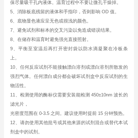
保尽量吸干孔内液体。温育过程中不要让微孔干燥掉。
5、消除板底残留的液体和手指印，否则影响 OD 值。
6、底物显色液应呈无色或很浅的颜色。
7、避免试剂和标本的交叉污染以免造成错误结果。
8、在储存和温育时避免强光直接照射。
9、平衡至室温后再打开密封袋以防水滴凝聚在冷板条
上。
10、任何反应试剂不能接触漂白溶剂或漂白溶剂所散发的
强烈气体。任何漂白成分都会破坏试剂盒中反应试剂的生
物活性。
11、检测使用的酶标仪需要安装能检测 450±10nm 波长的
滤光片，
光密度范围在 0-3.5 之间。建议使用时提前 15 分钟预热。
12、请勿使用其他批号或其他来源的试剂混合或替代本试
剂盒中的试剂。