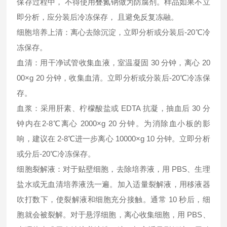
保存过程中， 不得使用叠氮钠做为防腐剂。样品如果不立
即分析，应分装后冷冻保存， 且避免反复冻融。
细胞培养上清：离心去除沉淀，立即分析或分装后-20℃冷
冻保存。
血清：用干净试管收集血液，室温凝固 30 分钟，离心 20
00×g 20 分钟，收集血清。立即分析或分装后-20℃冷冻保
存。
血浆：采用肝素、柠檬酸盐或 EDTA 抗凝，抽血后 30 分
钟内在2-8℃离心 2000×g 20 分钟。为消除血小板的影
响，建议在 2-8℃进一步离心 10000×g 10 分钟。立即分析
或分后-20℃冷冻保存。
细胞裂解液：对于贴壁细胞，去除培养液，用 PBS、生理
盐水或无血清培养液洗一遍。加入适量裂解液，用移液器
吹打数下，使裂解液和细胞充分接触。通常 10 秒后，细
胞就会被裂解。对于悬浮细胞，离心收集细胞，用 PBS、