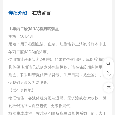
详细介绍
在线留言
山羊丙二醛(MDA)检测试剂盒
规格：96T/48T
用途：用于检测血清、血浆、细胞培养上清液等样本中
山
羊丙二醛(MDA)的浓度。
使用前请仔细阅读说明书。如果有任何问题，请联系我们
具体保质期请见试剂盒外包装标签。请在保质期内使用试
剂盒。联系时请提供产品货号、生产日期（见盒签），以
便我们更高效为您服务。
【试剂盒性能】
物理性能：各液体组分澄清透明、无沉淀或者絮状物。微
孔板铝箔袋应真空包装，无破损漏气。
校准曲线线性：校准品剂量反应曲线相关系数 r 值，大于