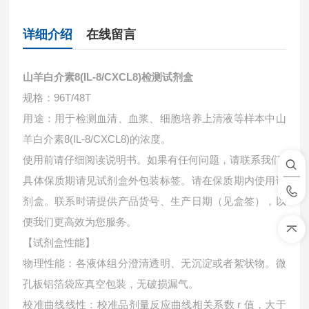
详细介绍
在线留言
山羊白介素8(IL-8/CXCL8)检测试剂盒
规格：96T/48T
用途：用于检测血清、血浆、细胞培养上清液等样本中
山
羊白介素8(IL-8/CXCL8)的浓度。
使用前请仔细阅读说明书。如果有任何问题，请联系我们
具体保质期请见试剂盒外包装标签。请在保质期内使用试
剂盒。联系时请提供产品货号、生产日期（见盒签），以
便我们更高效为您服务。
【试剂盒性能】
物理性能：各液体组分澄清透明、无沉淀或者絮状物。微
孔板铝箔袋应真空包装，无破损漏气。
校准曲线线性：校准品剂量反应曲线相关系数 r 值，大于