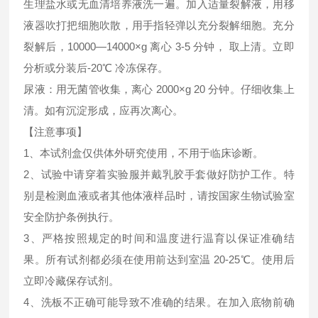
生理盐水或无血清培养液洗一遍。加入适量裂解液，用移
液器吹打把细胞吹散，用手指轻弹以充分裂解细胞。充分
裂解后，10000—14000×g 离心 3-5 分钟， 取上清。立即
分析或分装后-20℃ 冷冻保存。
尿液：用无菌管收集，离心 2000×g 20 分钟。仔细收集上
清。如有沉淀形成，应再次离心。
【注意事项】
1、本试剂盒仅供体外研究使用，不用于临床诊断。
2、试验中请穿着实验服并戴乳胶手套做好防护工作。特
别是检测血液或者其他体液样品时，请按国家生物试验室
安全防护条例执行。
3、严格按照规定的时间和温度进行温育以保证准确结
果。所有试剂都必须在使用前达到室温 20-25℃。使用后
立即冷藏保存试剂。
4、洗板不正确可能导致不准确的结果。在加入底物前确