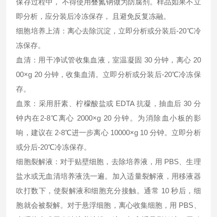
保存过程中， 不得使用叠氮钠做为防腐剂。样品如果不立
即分析，应分装后冷冻保存， 且避免反复冻融。
细胞培养上清：离心去除沉淀，立即分析或分装后-20℃冷
冻保存。
血清：用干净试管收集血液，室温凝固 30 分钟，离心 20
00×g 20 分钟，收集血清。立即分析或分装后-20℃冷冻保
存。
血浆：采用肝素、柠檬酸盐或 EDTA 抗凝，抽血后 30 分
钟内在2-8℃离心 2000×g 20 分钟。为消除血小板的影
响，建议在 2-8℃进一步离心 10000×g 10 分钟。立即分析
或分后-20℃冷冻保存。
细胞裂解液：对于贴壁细胞，去除培养液，用 PBS、生理
盐水或无血清培养液洗一遍。加入适量裂解液，用移液器
吹打数下，使裂解液和细胞充分接触。通常 10 秒后，细
胞就会被裂解。对于悬浮细胞，离心收集细胞，用 PBS、