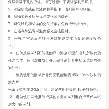
保尽量吸干孔内液体。温育过程中不要让微孔干燥掉。
5、消除板底残留的液体和手指印，否则影响 OD 值。
6、底物显色液应呈无色或很浅的颜色。
7、避免试剂和标本的交叉污染以免造成错误结果。
8、在储存和温育时避免强光直接照射。
9、平衡至室温后再打开密封袋以防水滴凝聚在冷板条
上。
10、任何反应试剂不能接触漂白溶剂或漂白溶剂所散发的
强烈气体。任何漂白成分都会破坏试剂盒中反应试剂的生
物活性。
11、检测使用的酶标仪需要安装能检测 450±10nm 波长的
滤光片，
光密度范围在 0-3.5 之间。建议使用时提前 15 分钟预热。
12、请勿使用其他批号或其他来源的试剂混合或替代本试
剂盒中的试剂。