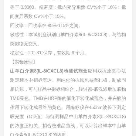
等于 0.9900。精密度：批内变异系数 CV%小于 10%；批
间变异系数 CV%小于 15%。
回收率：回收率在 85%-115%之间。
敏感性：本试剂盒识别山羊白介素8(IL-8/CXCL8)，与结构
类似物无交叉。
稳定性：2℃-8℃保存，有效期 6 个月。
【实验原理】
山羊白介素8(IL-8/CXCL8)检测试剂盒
应用双抗原夹心法
测定标本中指标表达。用纯化的抗原包被微孔板，制成固
相抗原，可与样品中指标相结合，经过彻-底洗涤后加底物
TMB显色。TMB在HRP酶的催化下转化成蓝色，并在酸的
作用下转化成最终的黄色。用酶标仪在450nm波长下测定
吸光度（OD值）与待测样品中
山羊白介素8(IL-8/CXCL8)
的浓度正相关。拟合校准品曲线，可以计算出样本中
山羊
白介素8(IL-8/CXCL8)的浓度。