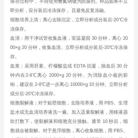
保存过程中， 不得使用叠氮钠做为防腐剂。样品如果不立
即分析，应分装后冷冻保存， 且避免反复冻融。
细胞培养上清：离心去除沉淀，立即分析或分装后-20℃冷
冻保存。
血清：用干净试管收集血液，室温凝固 30 分钟，离心 20
00×g 20 分钟，收集血清。立即分析或分装后-20℃冷冻保
存。
血浆：采用肝素、柠檬酸盐或 EDTA 抗凝，抽血后 30 分
钟内在2-8℃离心 2000×g 20 分钟。为消除血小板的影
响，建议在 2-8℃进一步离心 10000×g 10 分钟。立即分析
或分后-20℃冷冻保存。
细胞裂解液：对于贴壁细胞，去除培养液，用 PBS、生理
盐水或无血清培养液洗一遍。加入适量裂解液，用移液器
吹打数下，使裂解液和细胞充分接触。通常 10 秒后，细
胞就会被裂解。对于悬浮细胞，离心收集细胞，用 PBS、