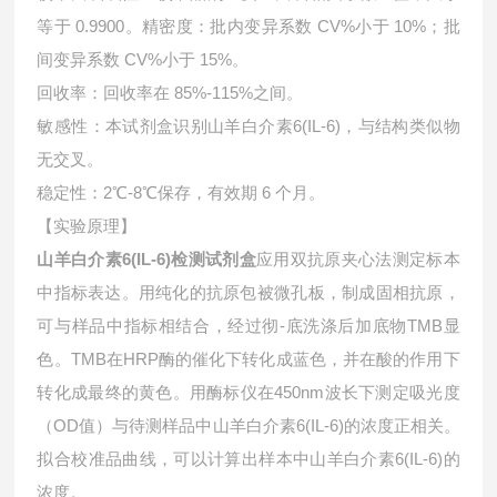
等于 0.9900。精密度：批内变异系数 CV%小于 10%；批
间变异系数 CV%小于 15%。
回收率：回收率在 85%-115%之间。
敏感性：本试剂盒识别山羊白介素6(IL-6)，与结构类似物
无交叉。
稳定性：2℃-8℃保存，有效期 6 个月。
【实验原理】
山羊白介素6(IL-6)检测试剂盒
应用双抗原夹心法测定标本
中指标表达。用纯化的抗原包被微孔板，制成固相抗原，
可与样品中指标相结合，经过彻-底洗涤后加底物TMB显
色。TMB在HRP酶的催化下转化成蓝色，并在酸的作用下
转化成最终的黄色。用酶标仪在450nm波长下测定吸光度
（OD值）与待测样品中
山羊白介素6(IL-6)的浓度正相关。
拟合校准品曲线，可以计算出样本中
山羊白介素6(IL-6)的
浓度。