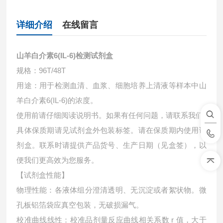
详细介绍
在线留言
山羊白介素6(IL-6)检测试剂盒
规格：96T/48T
用途：用于检测血清、血浆、细胞培养上清液等样本中
山
羊白介素6(IL-6)的浓度。
使用前请仔细阅读说明书。如果有任何问题，请联系我们
具体保质期请见试剂盒外包装标签。请在保质期内使用试
剂盒。联系时请提供产品货号、生产日期（见盒签），以
便我们更高效为您服务。
【试剂盒性能】
物理性能：各液体组分澄清透明、无沉淀或者絮状物。微
孔板铝箔袋应真空包装，无破损漏气。
校准曲线线性：校准品剂量反应曲线相关系数 r 值，大于