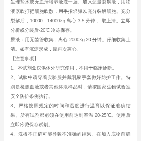
生理盐水或无血清培养液洗一遍。加入适量裂解液，用移
液器吹打把细胞吹散，用手指轻弹以充分裂解细胞。充分
裂解后，10000—14000×g 离心 3-5 分钟， 取上清。立即
分析或分装后-20℃ 冷冻保存。
尿液：用无菌管收集，离心 2000×g 20 分钟。仔细收集上
清。如有沉淀形成，应再次离心。
【注意事项】
1、本试剂盒仅供体外研究使用，不用于临床诊断。
2、试验中请穿着实验服并戴乳胶手套做好防护工作。特
别是检测血液或者其他体液样品时，请按国家生物试验室
安全防护条例执行。
3、严格按照规定的时间和温度进行温育以保证准确结
果。所有试剂都必须在使用前达到室温 20-25℃。使用后
立即冷藏保存试剂。
4、洗板不正确可能导致不准确的结果。在加入底物前确