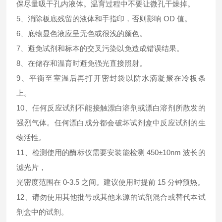
保尽量吸干孔内液体。温育过程中不要让微孔干燥掉。
5、消除板底残留的液体和手指印，否则影响 OD 值。
6、底物显色液应呈无色或很浅的颜色。
7、避免试剂和标本的交叉污染以免造成错误结果。
8、在储存和温育时避免强光直接照射。
9、平衡至室温后再打开密封袋以防水滴凝聚在冷板条
上。
10、任何反应试剂不能接触漂白溶剂或漂白溶剂所散发的
强烈气体。任何漂白成分都会破坏试剂盒中反应试剂的生
物活性。
11、检测使用的酶标仪需要安装能检测 450±10nm 波长的
滤光片，
光密度范围在 0-3.5 之间。建议使用时提前 15 分钟预热。
12、请勿使用其他批号或其他来源的试剂混合或替代本试
剂盒中的试剂。