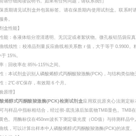
前请仔细阅读说明书。如果有任何问题，请联系我们
保质期请见试剂盒外包装标签。请在保质期内使用试剂盒。联系时
服务。
剂盒性能】
性能：各液体组分澄清透明、无沉淀或者絮状物。微孔板铝箔袋应真
曲线线性：校准品剂量反应曲线相关系数 r 值，大于等于 0.9900。
小于 15%。
率：回收率在 85%-115%之间。
性：本试剂盒识别人磷酸烯醇式丙酮酸羧激酶(PCK)，与结构类似物
性：2℃-8℃保存，有效期 6 个月。
验原理】
酸烯醇式丙酮酸羧激酶(PCK)检测试剂盒
应用双抗原夹心法测定标
可与样品中指标相结合，经过彻-底洗涤后加底物TMB显色。TMB
黄色。用酶标仪在450nm波长下测定吸光度（OD值）与待测样品中
曲线，可以计算出样本中
人磷酸烯醇式丙酮酸羧激酶(PCK)的浓度。