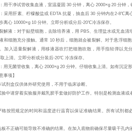
：用干净试管收集血液，室温凝固 30 分钟，离心 2000×g 20 分
：采用肝素、柠檬酸盐或 EDTA 抗凝，抽血后 30 分钟内在2-8℃离心 
步离心 10000×g 10 分钟。立即分析或分后-20℃冷冻保存。
裂解液：对于贴壁细胞，去除培养液，用 PBS、生理盐水或无血
液和细胞充分接触。通常 10 秒后，细胞就会被裂解。对于悬浮细胞
。加入适量裂解液，用移液器吹打把细胞吹散，用手指轻弹以充分裂解细胞。
 取上清。立即分析或分装后-20℃ 冷冻保存。
：用无菌管收集，离心 2000×g 20 分钟。仔细收集上清。如有沉
意事项】
本试剂盒仅供体外研究使用，不用于临床诊断。
试验中请穿着实验服并戴乳胶手套做好防护工作。特别是检测血液或
严格按照规定的时间和温度进行温育以保证准确结果。所有试剂都必须
洗板不正确可能导致不准确的结果。在加入底物前确保尽量吸干孔内