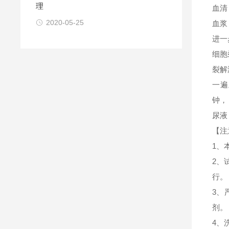
理
血清
2020-05-25
血浆
进一
细胞
裂解
一遍
钟，
尿液
【注
1、
2、
行。
3、
剂。
4、