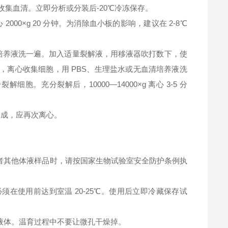
钟，收集血清。立即分析或分装后-20℃冷冻保存。
2000×g 20 分钟。为消除血小板的影响，建议在 2-8℃
清培养液洗一遍。加入适量裂解液，用移液器吹打数下，使
，离心收集细胞，用 PBS、生理盐水或无血清培养液洗
充分裂解后，10000—14000×g 离心 3-5 分
淀形成，应再次离心。
者其他体液样品时，请按国家生物试验室安全防护条例执
在使用前达到室温 20-25℃。使用后立即冷藏保存试
液体。温育过程中不要让微孔干燥掉。