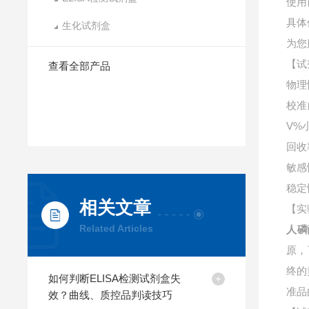
使用
具体
生化试剂盒
为您
【试
查看全部产品
物理
校准
V%
回收
敏感
稳定
相关文章
【实
Related Articles
人磷
原，
终的
如何判断ELISA检测试剂盒失
准品
效？曲线、质控品判读技巧