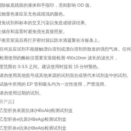
消除板底残留的液体和手指印，否则影响 OD 值。
底物显色液应呈无色或很浅的颜色。
避免试剂和标本的交叉污染以免造成错误结果。
在储存和温育时避免强光直接照射。
平衡至室温后再打开密封袋以防水滴凝聚在冷板条上。
、任何反应试剂不能接触漂白溶剂或漂白溶剂所散发的强烈气体。任
、检测使用的酶标仪需要安装能检测 450±10nm 波长的滤光片，
度范围在 0-3.5 之间。建议使用时提前 15 分钟预热。
、请勿使用其他批号或其他来源的试剂混合或替代本试剂盒中的试剂
、试验中所用的 EP 管和吸头均为一次性使用，严禁混用。
、请勿使用过期的试剂。
荐产品】
乙型肝炎表面抗体(HBsAb)检测试剂盒
乙型肝炎e抗原(HBeAg)检测试剂盒
乙型肝炎e抗体(HBeAb)检测试剂盒