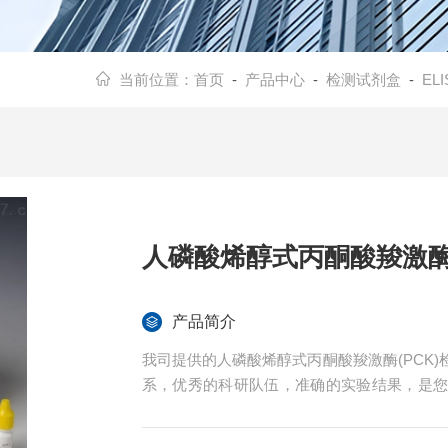
当前位置：
首页
-
产品中心
-
检测试剂盒
-
EL
人磷酸烯醇式丙酮酸羧激酶(
产品简介
我司提供的人磷酸烯醇式丙酮酸羧激酶(PCK
系，优秀的科研队伍，准确的实验结果，是
供全程免费技术指导。