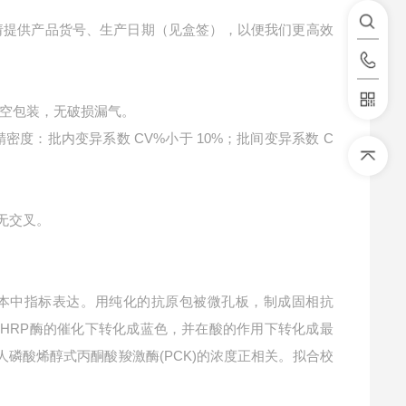
请提供产品货号、生产日期（见盒签），以便我们更高效
空包装，无破损漏气。
精密度：批内变异系数 CV%小于 10%；批间变异系数 C
无交叉。
本中指标表达。用纯化的抗原包被微孔板，制成固相抗
在HRP酶的催化下转化成蓝色，并在酸的作用下转化成最
人磷酸烯醇式丙酮酸羧激酶(PCK)的浓度正相关。拟合校