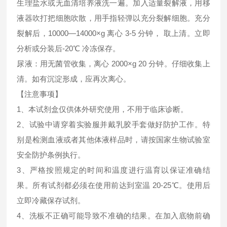
生理盐水或无血清培养液洗一遍。加入适量裂解液，用移
液器吹打把细胞吹散，用手指轻弹以充分裂解细胞。充分
裂解后，10000—14000×g 离心 3-5 分钟， 取上清。立即
分析或分装后-20℃ 冷冻保存。
尿液：用无菌管收集，离心 2000×g 20 分钟。仔细收集上
清。如有沉淀形成，应再次离心。
【注意事项】
1、本试剂盒仅供体外研究使用，不用于临床诊断。
2、试验中请穿着实验服并戴乳胶手套做好防护工作。特
别是检测血液或者其他体液样品时，请按国家生物试验室
安全防护条例执行。
3、严格按照规定的时间和温度进行温育以保证准确结
果。所有试剂都必须在使用前达到室温 20-25℃。使用后
立即冷藏保存试剂。
4、洗板不正确可能导致不准确的结果。在加入底物前确