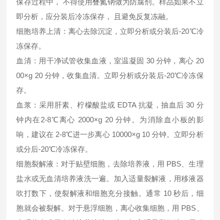
保存过程中， 不得使用叠氮钠做为防腐剂。样品如果不立
即分析，应分装后冷冻保存， 且避免反复冻融。
细胞培养上清：离心去除沉淀，立即分析或分装后-20℃冷
冻保存。
血清：用干净试管收集血液，室温凝固 30 分钟，离心 20
00×g 20 分钟，收集血清。立即分析或分装后-20℃冷冻保
存。
血浆：采用肝素、柠檬酸盐或 EDTA 抗凝，抽血后 30 分
钟内在2-8℃离心 2000×g 20 分钟。为消除血小板的影
响，建议在 2-8℃进一步离心 10000×g 10 分钟。立即分析
或分后-20℃冷冻保存。
细胞裂解液：对于贴壁细胞，去除培养液，用 PBS、生理
盐水或无血清培养液洗一遍。加入适量裂解液，用移液器
吹打数下，使裂解液和细胞充分接触。通常 10 秒后，细
胞就会被裂解。对于悬浮细胞，离心收集细胞，用 PBS、