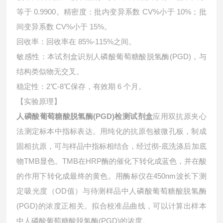
等于 0.9900。精密度：批内变异系数 CV%小于 10%；批
间变异系数 CV%小于 15%。
回收率：回收率在 85%-115%之间。
敏感性：本试剂盒识别人磷酸葡萄糖酸脱氢酶(PGD)，与
结构类似物无交叉。
稳定性：2℃-8℃保存，有效期 6 个月。
【实验原理】
人磷酸葡萄糖酸脱氢酶(PGD)检测试剂盒
应用双抗原夹心
法测定标本中指标表达。用纯化的抗原包被微孔板，制成
固相抗原，可与样品中指标相结合，经过彻-底洗涤后加底
物TMB显色。TMB在HRP酶的催化下转化成蓝色，并在酸
的作用下转化成最终的黄色。用酶标仪在450nm波长下测
定吸光度（OD值）与待测样品中
人磷酸葡萄糖酸脱氢酶
(PGD)的浓度正相关。拟合校准品曲线，可以计算出样本
中
人磷酸葡萄糖酸脱氢酶(PGD)的浓度。