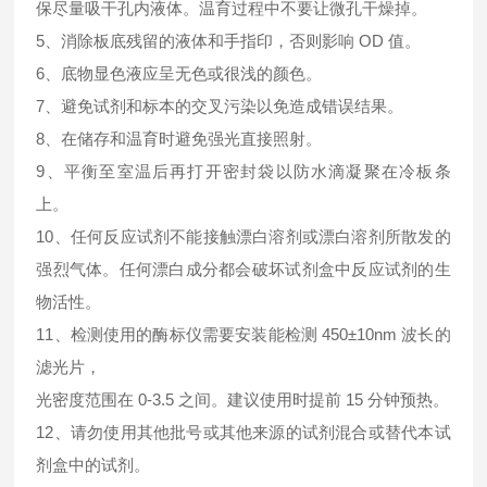
保尽量吸干孔内液体。温育过程中不要让微孔干燥掉。
5、消除板底残留的液体和手指印，否则影响 OD 值。
6、底物显色液应呈无色或很浅的颜色。
7、避免试剂和标本的交叉污染以免造成错误结果。
8、在储存和温育时避免强光直接照射。
9、平衡至室温后再打开密封袋以防水滴凝聚在冷板条
上。
10、任何反应试剂不能接触漂白溶剂或漂白溶剂所散发的
强烈气体。任何漂白成分都会破坏试剂盒中反应试剂的生
物活性。
11、检测使用的酶标仪需要安装能检测 450±10nm 波长的
滤光片，
光密度范围在 0-3.5 之间。建议使用时提前 15 分钟预热。
12、请勿使用其他批号或其他来源的试剂混合或替代本试
剂盒中的试剂。