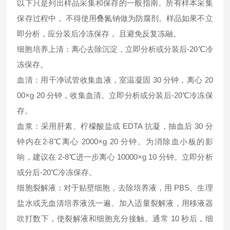
以下只是列出样品采集和保存的一般指南。所有样本采集
保存过程中， 不得使用叠氮钠做为防腐剂。样品如果不立
即分析，应分装后冷冻保存， 且避免反复冻融。
细胞培养上清：离心去除沉淀，立即分析或分装后-20℃冷
冻保存。
血清：用干净试管收集血液，室温凝固 30 分钟，离心 20
00×g 20 分钟，收集血清。立即分析或分装后-20℃冷冻保
存。
血浆：采用肝素、柠檬酸盐或 EDTA 抗凝，抽血后 30 分
钟内在2-8℃离心 2000×g 20 分钟。为消除血小板的影
响，建议在 2-8℃进一步离心 10000×g 10 分钟。立即分析
或分后-20℃冷冻保存。
细胞裂解液：对于贴壁细胞，去除培养液，用 PBS、生理
盐水或无血清培养液洗一遍。加入适量裂解液，用移液器
吹打数下，使裂解液和细胞充分接触。通常 10 秒后，细