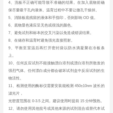
4、洗板不正确可能导致不准确的结果。在加入底物前确
保尽量吸干孔内液体。温育过程中不要让微孔干燥掉。
5、消除板底残留的液体和手指印，否则影响 OD 值。
6、底物显色液应呈无色或很浅的颜色。
7、避免试剂和标本的交叉污染以免造成错误结果。
8、在储存和温育时避免强光直接照射。
9、平衡至室温后再打开密封袋以防水滴凝聚在冷板条
上。
10、任何反应试剂不能接触漂白溶剂或漂白溶剂所散发的
强烈气体。任何漂白成分都会破坏试剂盒中反应试剂的生
物活性。
11、检测使用的酶标仪需要安装能检测 450±10nm 波长的
滤光片，
光密度范围在 0-3.5 之间。建议使用时提前 15 分钟预热。
12、请勿使用其他批号或其他来源的试剂混合或替代本试