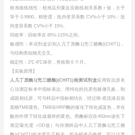
校准曲线线性：校准品剂量反应曲线相关系数 r 值，大于
等于 0.9900。精密度：批内变异系数 CV%小于 10%；批
间变异系数 CV%小于 15%。
回收率：回收率在 85%-115%之间。
敏感性：本试剂盒识别人几丁质酶1(壳三糖酶)(CHIT1)，
与结构类似物无交叉。
稳定性：2℃-8℃保存，有效期 6 个月。
【实验原理】
人几丁质酶1(壳三糖酶)(CHIT1)检测试剂盒
应用双抗原夹
心法测定标本中指标表达。用纯化的抗原包被微孔板，制
成固相抗原，可与样品中指标相结合，经过彻-底洗涤后加
底物TMB显色。TMB在HRP酶的催化下转化成蓝色，并在
酸的作用下转化成最终的黄色。用酶标仪在450nm波长下
测定吸光度（OD值）与待测样品中
人几丁质酶1(壳三糖
酶)(CHIT1)的浓度呈正相关。拟合校准品曲线，可以计算