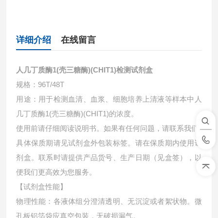
详细介绍
在线留言
人几丁质酶1(壳三糖酶)(CHIT1)检测试剂盒
规格：96T/48T
用途：用于检测血清、血浆、细胞培养上清液等样本中
人
几丁质酶1(壳三糖酶)(CHIT1)的浓度。
使用前请仔细阅读说明书。如果有任何问题，请联系我们
具体保质期请见试剂盒外包装标签。请在保质期内使用试
剂盒。联系时请提供产品货号、生产日期（见盒签），以
便我们更高效为您服务。
【试剂盒性能】
物理性能：各液体组分澄清透明、无沉淀或者絮状物。微
孔板铝箔袋应真空包装，无破损漏气。