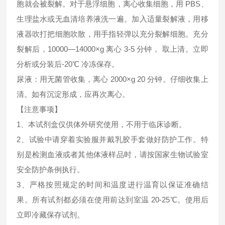
胞就会被裂解。对于悬浮细胞，离心收集细胞，用 PBS、
生理盐水或无血清培养液洗一遍。加入适量裂解液，用移
液器吹打把细胞吹散，用手指轻弹以充分裂解细胞。充分
裂解后，10000—14000×g 离心 3-5 分钟， 取上清。立即
分析或分装后-20℃ 冷冻保存。
尿液：用无菌管收集，离心 2000×g 20 分钟。仔细收集上
清。如有沉淀形成，应再次离心。
【注意事项】
1、本试剂盒仅供体外研究使用，不用于临床诊断。
2、试验中请穿着实验服并戴乳胶手套做好防护工作。特
别是检测血液或者其他体液样品时，请按国家生物试验室
安全防护条例执行。
3、严格按照规定的时间和温度进行温育以保证准确结
果。所有试剂都必须在使用前达到室温 20-25℃。使用后
立即冷藏保存试剂。