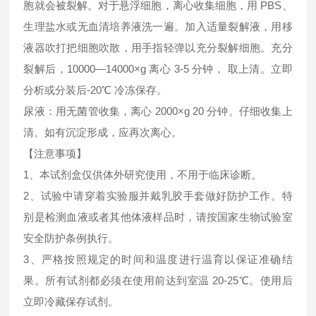
胞就会被裂解。对于悬浮细胞，离心收集细胞，用 PBS、
生理盐水或无血清培养液洗一遍。加入适量裂解液，用移
液器吹打把细胞吹散，用手指轻弹以充分裂解细胞。充分
裂解后，10000—14000×g 离心 3-5 分钟， 取上清。立即
分析或分装后-20℃ 冷冻保存。
尿液：用无菌管收集，离心 2000×g 20 分钟。仔细收集上
清。如有沉淀形成，应再次离心。
【注意事项】
1、本试剂盒仅供体外研究使用，不用于临床诊断。
2、试验中请穿着实验服并戴乳胶手套做好防护工作。特
别是检测血液或者其他体液样品时，请按国家生物试验室
安全防护条例执行。
3、严格按照规定的时间和温度进行温育以保证准确结
果。所有试剂都必须在使用前达到室温 20-25℃。使用后
立即冷藏保存试剂。