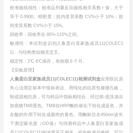
校准曲线线性：校准品剂量反应曲线相关系数 r 值，大于
等于 0.9900。精密度：批内变异系数 CV%小于 10%；批
间变异系数 CV%小于 15%。
回收率：回收率在 85%-115%之间。
敏感性：本试剂盒识别人集蛋白亚家族成员11(COLEC1
1)，与结构类似物无交叉。
稳定性：2℃-8℃保存，有效期 6 个月。
【实验原理】
人集蛋白亚家族成员11(COLEC11)检测试剂盒
应用双抗原
夹心法测定标本中指标表达。用纯化的抗原包被微孔板，
制成固相抗原，可与样品中指标相结合，经过彻-底洗涤后
加底物TMB显色。TMB在HRP酶的催化下转化成蓝色，并
在酸的作用下转化成最终的黄色。用酶标仪在450nm波长
下测定吸光度（OD值）与待测样品中
人集蛋白亚家族成
员11(COLEC11)的浓度呈正相关。拟合校准品曲线，可以