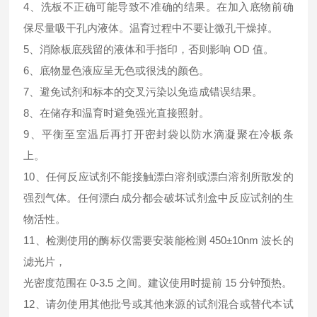
4、洗板不正确可能导致不准确的结果。在加入底物前确
保尽量吸干孔内液体。温育过程中不要让微孔干燥掉。
5、消除板底残留的液体和手指印，否则影响 OD 值。
6、底物显色液应呈无色或很浅的颜色。
7、避免试剂和标本的交叉污染以免造成错误结果。
8、在储存和温育时避免强光直接照射。
9、平衡至室温后再打开密封袋以防水滴凝聚在冷板条
上。
10、任何反应试剂不能接触漂白溶剂或漂白溶剂所散发的
强烈气体。任何漂白成分都会破坏试剂盒中反应试剂的生
物活性。
11、检测使用的酶标仪需要安装能检测 450±10nm 波长的
滤光片，
光密度范围在 0-3.5 之间。建议使用时提前 15 分钟预热。
12、请勿使用其他批号或其他来源的试剂混合或替代本试