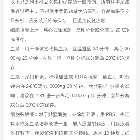
以下只是列出样品采集和保存的一般指南。所有样本采集
保存过程中， 不得使用叠氮钠做为防腐剂。样品如果不立
即分析，应分装后冷冻保存， 且避免反复冻融。
细胞培养上清：离心去除沉淀，立即分析或分装后-20℃冷
冻保存。
血清：用干净试管收集血液，室温凝固 30 分钟，离心 20
00×g 20 分钟，收集血清。立即分析或分装后-20℃冷冻保
存。
血浆：采用肝素、柠檬酸盐或 EDTA 抗凝，抽血后 30 分
钟内在2-8℃离心 2000×g 20 分钟。为消除血小板的影
响，建议在 2-8℃进一步离心 10000×g 10 分钟。立即分析
或分后-20℃冷冻保存。
细胞裂解液：对于贴壁细胞，去除培养液，用 PBS、生理
盐水或无血清培养液洗一遍。加入适量裂解液，用移液器
吹打数下，使裂解液和细胞充分接触。通常 10 秒后，细