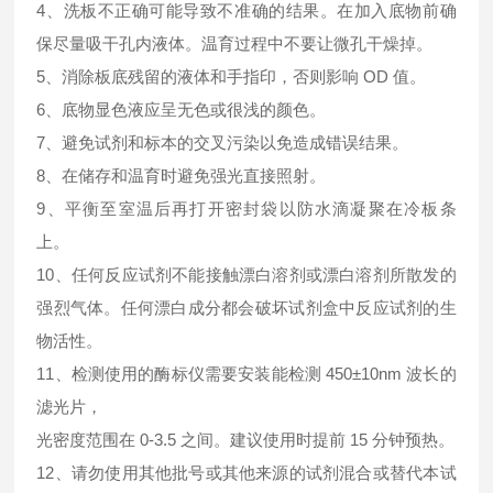
4、洗板不正确可能导致不准确的结果。在加入底物前确
保尽量吸干孔内液体。温育过程中不要让微孔干燥掉。
5、消除板底残留的液体和手指印，否则影响 OD 值。
6、底物显色液应呈无色或很浅的颜色。
7、避免试剂和标本的交叉污染以免造成错误结果。
8、在储存和温育时避免强光直接照射。
9、平衡至室温后再打开密封袋以防水滴凝聚在冷板条
上。
10、任何反应试剂不能接触漂白溶剂或漂白溶剂所散发的
强烈气体。任何漂白成分都会破坏试剂盒中反应试剂的生
物活性。
11、检测使用的酶标仪需要安装能检测 450±10nm 波长的
滤光片，
光密度范围在 0-3.5 之间。建议使用时提前 15 分钟预热。
12、请勿使用其他批号或其他来源的试剂混合或替代本试