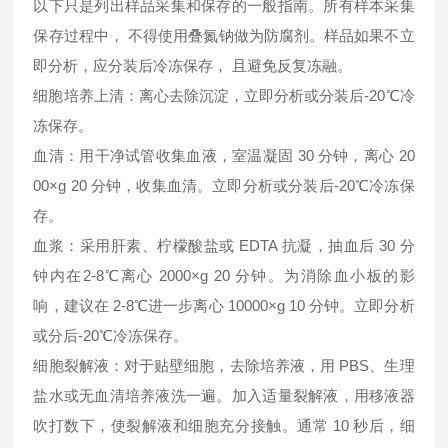
以下只是列出样品采集和保存的一般指南。所有样本采集
保存过程中， 不得使用叠氮钠做为防腐剂。样品如果不立
即分析，应分装后冷冻保存， 且避免反复冻融。
细胞培养上清：离心去除沉淀，立即分析或分装后-20℃冷
冻保存。
血清：用干净试管收集血液，室温凝固 30 分钟，离心 20
00×g 20 分钟，收集血清。立即分析或分装后-20℃冷冻保
存。
血浆：采用肝素、柠檬酸盐或 EDTA 抗凝，抽血后 30 分
钟内在2-8℃离心 2000×g 20 分钟。为消除血小板的影
响，建议在 2-8℃进一步离心 10000×g 10 分钟。立即分析
或分后-20℃冷冻保存。
细胞裂解液：对于贴壁细胞，去除培养液，用 PBS、生理
盐水或无血清培养液洗一遍。加入适量裂解液，用移液器
吹打数下，使裂解液和细胞充分接触。通常 10 秒后，细