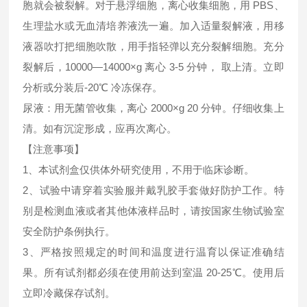
胞就会被裂解。对于悬浮细胞，离心收集细胞，用 PBS、
生理盐水或无血清培养液洗一遍。加入适量裂解液，用移
液器吹打把细胞吹散，用手指轻弹以充分裂解细胞。充分
裂解后，10000—14000×g 离心 3-5 分钟， 取上清。立即
分析或分装后-20℃ 冷冻保存。
尿液：用无菌管收集，离心 2000×g 20 分钟。仔细收集上
清。如有沉淀形成，应再次离心。
【注意事项】
1、本试剂盒仅供体外研究使用，不用于临床诊断。
2、试验中请穿着实验服并戴乳胶手套做好防护工作。特
别是检测血液或者其他体液样品时，请按国家生物试验室
安全防护条例执行。
3、严格按照规定的时间和温度进行温育以保证准确结
果。所有试剂都必须在使用前达到室温 20-25℃。使用后
立即冷藏保存试剂。