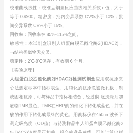
校准曲线线性：校准品剂量反应曲线相关系数 r 值，大于
等于 0.9900。精密度：批内变异系数 CV%小于 10%；批
间变异系数 CV%小于 15%。
回收率：回收率在 85%-115%之间。
敏感性：本试剂盒识别人组蛋白脱乙酰化酶2(HDAC2)，
与结构类似物无交叉。
稳定性：2℃-8℃保存，有效期 6 个月。
【实验原理】
人组蛋白脱乙酰化酶2(HDAC2)检测试剂盒
应用双抗原夹
心法测定标本中指标表达。用纯化的抗原包被微孔板，制
成固相抗原，可与样品中指标相结合，经过彻-底洗涤后加
底物TMB显色。TMB在HRP酶的催化下转化成蓝色，并在
酸的作用下转化成最终的黄色。用酶标仪在450nm波长下
测定吸光度（OD值）与待测样品中
人组蛋白脱乙酰化酶2
(HDAC2)浓度呈正相关。拟合校准品曲线，可以计算出样