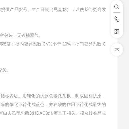
请提供产品货号、生产日期（见盒签），以便我们更高效
空包装，无破损漏气。
精密度：批内变异系数 CV%小于 10%；批间变异系数 C
交叉。
中指标表达。用纯化的抗原包被微孔板，制成固相抗原，
RP酶的催化下转化成蓝色，并在酸的作用下转化成最终的
蛋白去乙酰化酶3(HDAC3)浓度呈正相关。拟合校准品曲