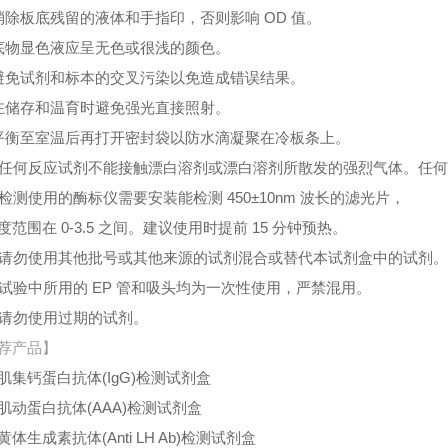
消除板底残留的液体和手指印，否则影响 OD 值。
底物显色液应呈无色或很浅的颜色。
避免试剂和标本的交叉污染以免造成错误结果。
在储存和温育时避免强光直接照射。
平衡至室温后再打开密封袋以防水滴凝聚在冷板条上。
、任何反应试剂不能接触漂白溶剂或漂白溶剂所散发的强烈气体。任
、检测使用的酶标仪需要安装能检测 450±10nm 波长的滤光片，
度范围在 0-3.5 之间。建议使用时提前 15 分钟预热。
、请勿使用其他批号或其他来源的试剂混合或替代本试剂盒中的试剂
、试验中所用的 EP 管和吸头均为一次性使用，严禁混用。
、请勿使用过期的试剂。
荐产品】
肌集钙蛋白抗体(IgG)检测试剂盒
肌动蛋白抗体(AAA)检测试剂盒
黄体生成素抗体(Anti LH Ab)检测试剂盒