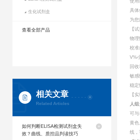
使用
具体
生化试剂盒
为您
【试
查看全部产品
物理
校准
V%
回收
敏感
稳定
相关文章
【实
Related Articles
人组
可与
黄色
如何判断ELISA检测试剂盒失
线，
效？曲线、质控品判读技巧