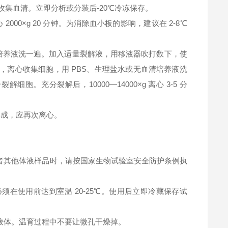
钟，收集血清。立即分析或分装后-20℃冷冻保存。
2000×g 20 分钟。为消除血小板的影响，建议在 2-8℃
清培养液洗一遍。加入适量裂解液，用移液器吹打数下，使
，离心收集细胞，用 PBS、生理盐水或无血清培养液洗
充分裂解后，10000—14000×g 离心 3-5 分
淀形成，应再次离心。
者其他体液样品时，请按国家生物试验室安全防护条例执
在使用前达到室温 20-25℃。使用后立即冷藏保存试
液体。温育过程中不要让微孔干燥掉。