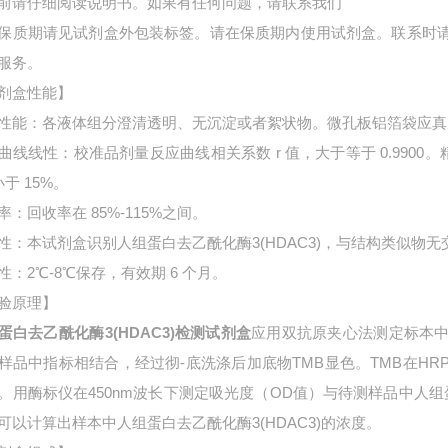
前请仔细阅读说明书。如果有任何问题，请联系我们
保质期请见试剂盒外包装标签。请在保质期内使用试剂盒。联系时
服务。
剂盒性能】
性能：各液体组分澄清透明、无沉淀或者絮状物。微孔板铝箔袋应真
曲线线性：校准品剂量反应曲线相关系数 r 值，大于等于 0.9900。
小于 15%。
率：回收率在 85%-115%之间。
性：本试剂盒识别人组蛋白去乙酰化酶3(HDAC3)，与结构类似物无
性：2℃-8℃保存，有效期 6 个月。
验原理】
蛋白去乙酰化酶3(HDAC3)检测试剂盒
应用双抗原夹心法测定标本
样品中指标相结合，经过彻-底洗涤后加底物TMB显色。TMB在H
。用酶标仪在450nm波长下测定吸光度（OD值）与待测样品中
人组
可以计算出样本中
人组蛋白去乙酰化酶3(HDAC3)的浓度。