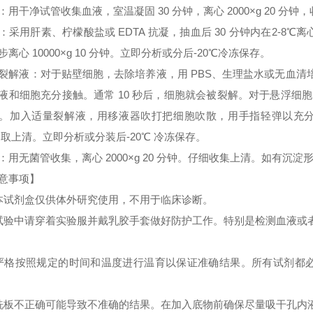
：用干净试管收集血液，室温凝固 30 分钟，离心 2000×g 20 分
：采用肝素、柠檬酸盐或 EDTA 抗凝，抽血后 30 分钟内在2-8℃离心 
步离心 10000×g 10 分钟。立即分析或分后-20℃冷冻保存。
裂解液：对于贴壁细胞，去除培养液，用 PBS、生理盐水或无血
液和细胞充分接触。通常 10 秒后，细胞就会被裂解。对于悬浮细胞
。加入适量裂解液，用移液器吹打把细胞吹散，用手指轻弹以充分裂解细胞。
 取上清。立即分析或分装后-20℃ 冷冻保存。
：用无菌管收集，离心 2000×g 20 分钟。仔细收集上清。如有沉
意事项】
本试剂盒仅供体外研究使用，不用于临床诊断。
试验中请穿着实验服并戴乳胶手套做好防护工作。特别是检测血液或
严格按照规定的时间和温度进行温育以保证准确结果。所有试剂都必须
洗板不正确可能导致不准确的结果。在加入底物前确保尽量吸干孔内