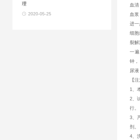
理
血清
2020-05-25
血浆
进一
细胞
裂解
一遍
钟，
尿液
【注
1、
2、
行。
3、
剂。
4、