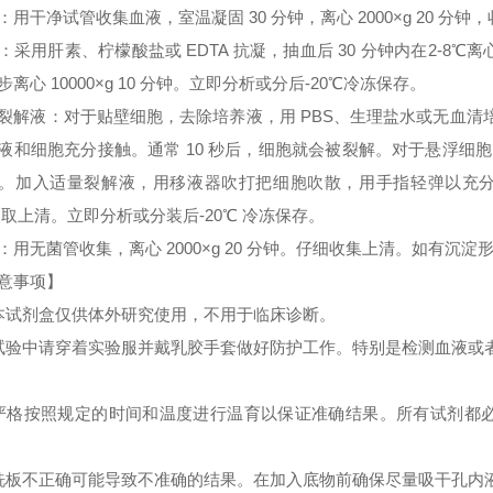
：用干净试管收集血液，室温凝固 30 分钟，离心 2000×g 20 分
：采用肝素、柠檬酸盐或 EDTA 抗凝，抽血后 30 分钟内在2-8℃离心 
步离心 10000×g 10 分钟。立即分析或分后-20℃冷冻保存。
裂解液：对于贴壁细胞，去除培养液，用 PBS、生理盐水或无血
液和细胞充分接触。通常 10 秒后，细胞就会被裂解。对于悬浮细胞
。加入适量裂解液，用移液器吹打把细胞吹散，用手指轻弹以充分裂解细胞。
 取上清。立即分析或分装后-20℃ 冷冻保存。
：用无菌管收集，离心 2000×g 20 分钟。仔细收集上清。如有沉
意事项】
本试剂盒仅供体外研究使用，不用于临床诊断。
试验中请穿着实验服并戴乳胶手套做好防护工作。特别是检测血液或
严格按照规定的时间和温度进行温育以保证准确结果。所有试剂都必须
洗板不正确可能导致不准确的结果。在加入底物前确保尽量吸干孔内