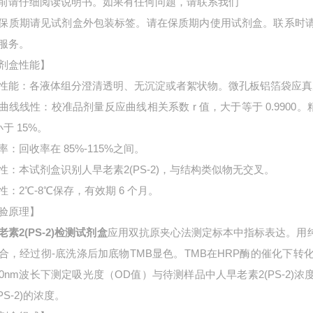
前请仔细阅读说明书。如果有任何问题，请联系我们
保质期请见试剂盒外包装标签。请在保质期内使用试剂盒。联系时
服务。
剂盒性能】
性能：各液体组分澄清透明、无沉淀或者絮状物。微孔板铝箔袋应真
曲线线性：校准品剂量反应曲线相关系数 r 值，大于等于 0.9900。
小于 15%。
率：回收率在 85%-115%之间。
性：本试剂盒识别人早老素2(PS-2)，与结构类似物无交叉。
性：2℃-8℃保存，有效期 6 个月。
验原理】
老素2(PS-2)检测试剂盒
应用双抗原夹心法测定标本中指标表达。用
合，经过彻-底洗涤后加底物TMB显色。TMB在HRP酶的催化下
50nm波长下测定吸光度（OD值）与待测样品中
人早老素2(PS-2
PS-2)的浓度。