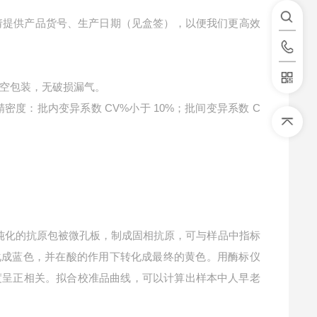
请提供产品货号、生产日期（见盒签），以便我们更高效
空包装，无破损漏气。
精密度：批内变异系数 CV%小于 10%；批间变异系数 C
纯化的抗原包被微孔板，制成固相抗原，可与样品中指标
转化成蓝色，并在酸的作用下转化成最终的黄色。用酶标仪
)浓度呈正相关。拟合校准品曲线，可以计算出样本中
人早老