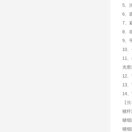
5、
6、
7、
8、
9、
10
11
光密
12
13
14
【推
猪纤
猪细
猪细