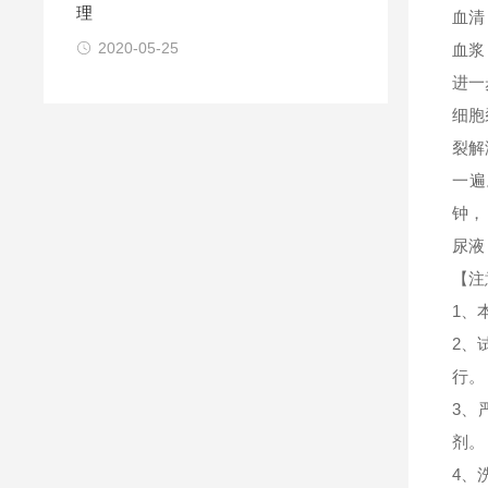
理
血清
2020-05-25
血浆
进一
细胞
裂解
一遍
钟，
尿液
【注
1、
2、
行。
3、
剂。
4、