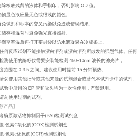
消除板底残留的液体和手指印，否则影响 OD 值。
底物显色液应呈无色或很浅的颜色。
避免试剂和标本的交叉污染以免造成错误结果。
在储存和温育时避免强光直接照射。
平衡至室温后再打开密封袋以防水滴凝聚在冷板条上。
、任何反应试剂不能接触漂白溶剂或漂白溶剂所散发的强烈气体。任
、检测使用的酶标仪需要安装能检测 450±10nm 波长的滤光片，
度范围在 0-3.5 之间。建议使用时提前 15 分钟预热。
、请勿使用其他批号或其他来源的试剂混合或替代本试剂盒中的试剂
、试验中所用的 EP 管和吸头均为一次性使用，严禁混用。
、请勿使用过期的试剂。
荐产品】
溶酶原激活物抑制因子(PAI)检测试剂盒
胞-色素C氧化酶(COX)检测试剂盒
胞-色素c还原酶(CCR)检测试剂盒