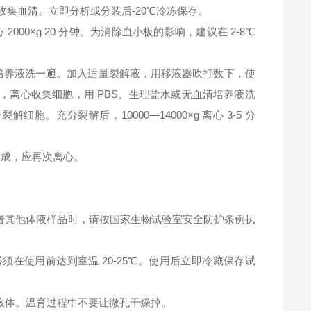
钟，收集血清。立即分析或分装后-20℃冷冻保存。
2000×g 20 分钟。为消除血小板的影响，建议在 2-8℃
清培养液洗一遍。加入适量裂解液，用移液器吹打数下，使
，离心收集细胞，用 PBS、生理盐水或无血清培养液洗
充分裂解后，10000—14000×g 离心 3-5 分
淀形成，应再次离心。
者其他体液样品时，请按国家生物试验室安全防护条例执
在使用前达到室温 20-25℃。使用后立即冷藏保存试
液体。温育过程中不要让微孔干燥掉。