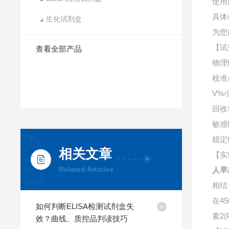
使用
具体
生化试剂盒
为您
【试
查看全部产品
物理
校准
V%
回收
敏感
稳定
相关文章
【实
Related Articles
人早
相结
在4
如何判断ELISA检测试剂盒失
素2(
效？曲线、质控品判读技巧