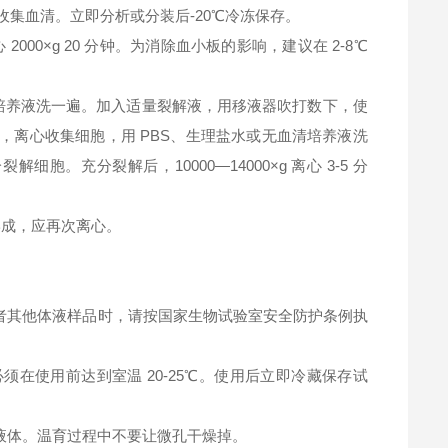
钟，收集血清。立即分析或分装后-20℃冷冻保存。
2000×g 20 分钟。为消除血小板的影响，建议在 2-8℃
清培养液洗一遍。加入适量裂解液，用移液器吹打数下，使
，离心收集细胞，用 PBS、生理盐水或无血清培养液洗
充分裂解后，10000—14000×g 离心 3-5 分
淀形成，应再次离心。
者其他体液样品时，请按国家生物试验室安全防护条例执
在使用前达到室温 20-25℃。使用后立即冷藏保存试
液体。温育过程中不要让微孔干燥掉。