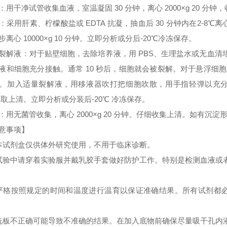
：用干净试管收集血液，室温凝固 30 分钟，离心 2000×g 20 分
：采用肝素、柠檬酸盐或 EDTA 抗凝，抽血后 30 分钟内在2-8℃离心 
步离心 10000×g 10 分钟。立即分析或分后-20℃冷冻保存。
裂解液：对于贴壁细胞，去除培养液，用 PBS、生理盐水或无血
液和细胞充分接触。通常 10 秒后，细胞就会被裂解。对于悬浮细胞
。加入适量裂解液，用移液器吹打把细胞吹散，用手指轻弹以充分裂解细胞。
 取上清。立即分析或分装后-20℃ 冷冻保存。
：用无菌管收集，离心 2000×g 20 分钟。仔细收集上清。如有沉
意事项】
本试剂盒仅供体外研究使用，不用于临床诊断。
试验中请穿着实验服并戴乳胶手套做好防护工作。特别是检测血液或
严格按照规定的时间和温度进行温育以保证准确结果。所有试剂都必须
洗板不正确可能导致不准确的结果。在加入底物前确保尽量吸干孔内