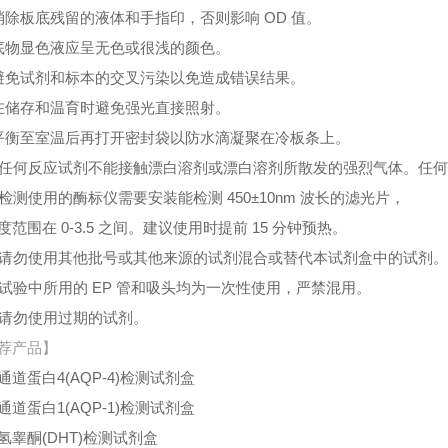
消除板底残留的液体和手指印，否则影响 OD 值。
底物显色液应呈无色或很浅的颜色。
避免试剂和标本的交叉污染以免造成错误结果。
在储存和温育时避免强光直接照射。
平衡至室温后再打开密封袋以防水滴凝聚在冷板条上。
、任何反应试剂不能接触漂白溶剂或漂白溶剂所散发的强烈气体。任
、检测使用的酶标仪需要安装能检测 450±10nm 波长的滤光片，
度范围在 0-3.5 之间。建议使用时提前 15 分钟预热。
、请勿使用其他批号或其他来源的试剂混合或替代本试剂盒中的试剂
、试验中所用的 EP 管和吸头均为一次性使用，严禁混用。
、请勿使用过期的试剂。
荐产品】
通道蛋白4(AQP-4)检测试剂盒
通道蛋白1(AQP-1)检测试剂盒
氢睾酮(DHT)检测试剂盒