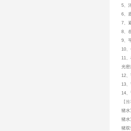
5、
6、
7、
8、
9、
10
11
光密
12
13
14
【推
猪水
猪水
猪双