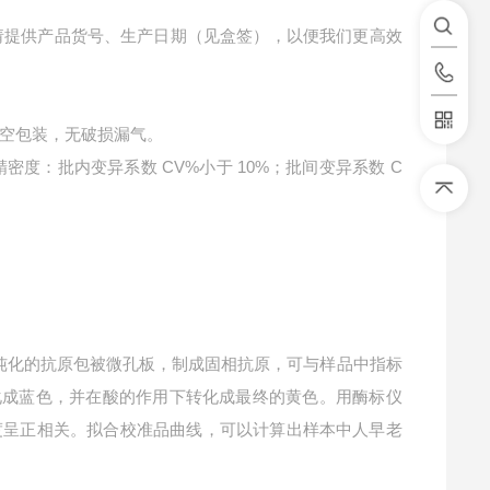
请提供产品货号、生产日期（见盒签），以便我们更高效
空包装，无破损漏气。
精密度：批内变异系数 CV%小于 10%；批间变异系数 C
纯化的抗原包被微孔板，制成固相抗原，可与样品中指标
转化成蓝色，并在酸的作用下转化成最终的黄色。用酶标仪
)浓度呈正相关。拟合校准品曲线，可以计算出样本中
人早老