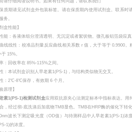
前请仔细阅读说明书。如果有任何问题，请联系我们
保质期请见试剂盒外包装标签。请在保质期内使用试剂盒。联系时
服务。
剂盒性能】
性能：各液体组分澄清透明、无沉淀或者絮状物。微孔板铝箔袋应真
曲线线性：校准品剂量反应曲线相关系数 r 值，大于等于 0.9900。
小于 15%。
率：回收率在 85%-115%之间。
性：本试剂盒识别人早老素1(PS-1)，与结构类似物无交叉。
性：2℃-8℃保存，有效期 6 个月。
验原理】
老素1(PS-1)检测试剂盒
应用双抗原夹心法测定标本中指标表达。用
合，经过彻-底洗涤后加底物TMB显色。TMB在HRP酶的催化下
50nm波长下测定吸光度（OD值）与待测样品中
人早老素1(PS-1
PS-1)的浓度。