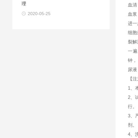
理
血清
2020-05-25
血浆
进一
细胞
裂解
一遍
钟，
尿液
【注
1、
2、
行。
3、
剂。
4、