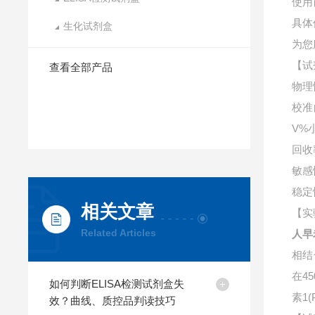
使用
具体
生化试剂盒
为您
【试
查看全部产品
物理
校准
V%
回收
敏感
稳定
相关文章
【实
Related Articles
人早
相结
在4
如何判断ELISA检测试剂盒失
素1(
效？曲线、质控品判读技巧