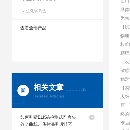
使用
具体
生化试剂盒
为您
【试
查看全部产品
物理
校准
精密
回收
敏感
稳定
相关文章
【实
Related Articles
人细
原，
终的
如何判断ELISA检测试剂盒失
准品
效？曲线、质控品判读技巧