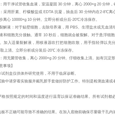
：用干净试管收集血液，室温凝固 30 分钟，离心 2000×g 20 分
：采用肝素、柠檬酸盐或 EDTA 抗凝，抽血后 30 分钟内在2-8℃离心 
步离心 10000×g 10 分钟。立即分析或分后-20℃冷冻保存。
裂解液：对于贴壁细胞，去除培养液，用 PBS、生理盐水或无血
液和细胞充分接触。通常 10 秒后，细胞就会被裂解。对于悬浮细胞
。加入适量裂解液，用移液器吹打把细胞吹散，用手指轻弹以充分裂解细胞。
 取上清。立即分析或分装后-20℃ 冷冻保存。
：用无菌管收集，离心 2000×g 20 分钟。仔细收集上清。如有沉
意事项】
本试剂盒仅供体外研究使用，不用于临床诊断。
试验中请穿着实验服并戴乳胶手套做好防护工作。特别是检测血液或
严格按照规定的时间和温度进行温育以保证准确结果。所有试剂都必须
洗板不正确可能导致不准确的结果。在加入底物前确保尽量吸干孔内