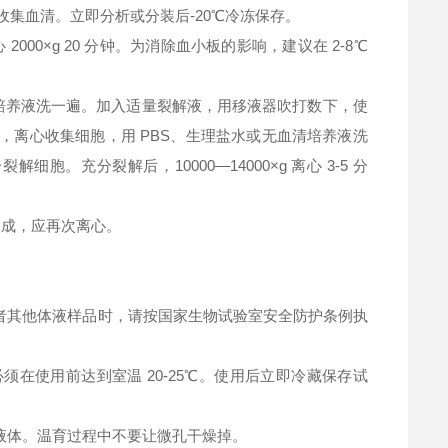
钟，收集血清。立即分析或分装后-20℃冷冻保存。
2000×g 20 分钟。为消除血小板的影响，建议在 2-8℃
清培养液洗一遍。加入适量裂解液，用移液器吹打数下，使
，离心收集细胞，用 PBS、生理盐水或无血清培养液洗
充分裂解后，10000—14000×g 离心 3-5 分
淀形成，应再次离心。
者其他体液样品时，请按国家生物试验室安全防护条例执
在使用前达到室温 20-25℃。使用后立即冷藏保存试
液体。温育过程中不要让微孔干燥掉。