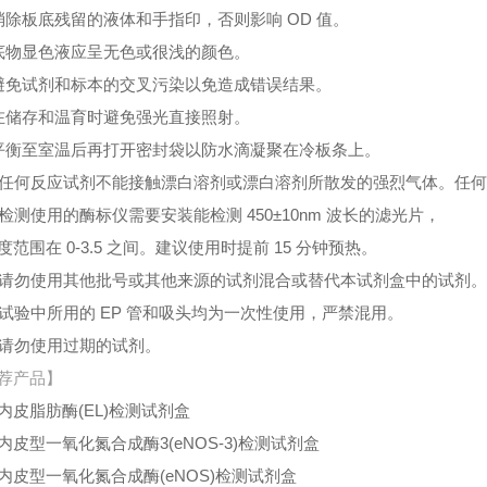
消除板底残留的液体和手指印，否则影响 OD 值。
底物显色液应呈无色或很浅的颜色。
避免试剂和标本的交叉污染以免造成错误结果。
在储存和温育时避免强光直接照射。
平衡至室温后再打开密封袋以防水滴凝聚在冷板条上。
、任何反应试剂不能接触漂白溶剂或漂白溶剂所散发的强烈气体。任
、检测使用的酶标仪需要安装能检测 450±10nm 波长的滤光片，
度范围在 0-3.5 之间。建议使用时提前 15 分钟预热。
、请勿使用其他批号或其他来源的试剂混合或替代本试剂盒中的试剂
、试验中所用的 EP 管和吸头均为一次性使用，严禁混用。
、请勿使用过期的试剂。
荐产品】
内皮脂肪酶(EL)检测试剂盒
内皮型一氧化氮合成酶3(eNOS-3)检测试剂盒
内皮型一氧化氮合成酶(eNOS)检测试剂盒