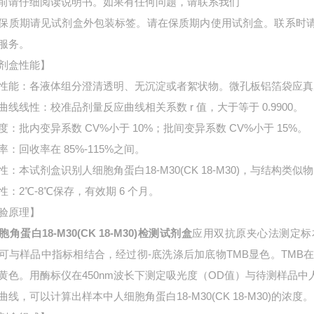
前请仔细阅读说明书。如果有任何问题，请联系我们
保质期请见试剂盒外包装标签。请在保质期内使用试剂盒。联系时
服务。
剂盒性能】
性能：各液体组分澄清透明、无沉淀或者絮状物。微孔板铝箔袋应真
曲线线性：校准品剂量反应曲线相关系数 r 值，大于等于 0.9900。
度：批内变异系数 CV%小于 10%；批间变异系数 CV%小于 15%。
率：回收率在 85%-115%之间。
性：本试剂盒识别人细胞角蛋白18-M30(CK 18-M30)，与结构类似
性：2℃-8℃保存，有效期 6 个月。
验原理】
胞角蛋白18-M30(CK 18-M30)检测试剂盒
应用双抗原夹心法测定标
可与样品中指标相结合，经过彻-底洗涤后加底物TMB显色。TMB
黄色。用酶标仪在450nm波长下测定吸光度（OD值）与待测样品中
曲线，可以计算出样本中
人细胞角蛋白18-M30(CK 18-M30)的浓度。