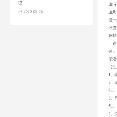
理
血清
2020-05-25
血浆
进一
细胞
裂解
一遍
钟，
尿液
【注
1、
2、
行。
3、
剂。
4、