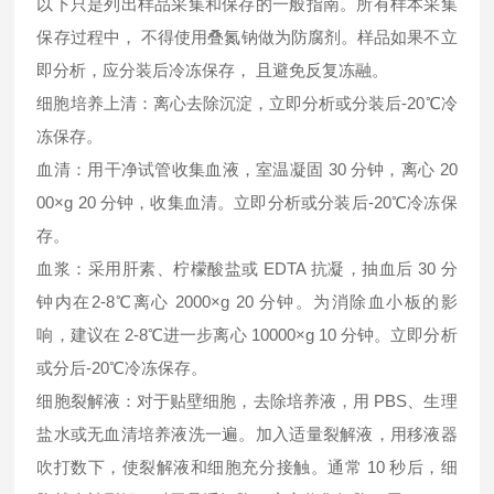
以下只是列出样品采集和保存的一般指南。所有样本采集
保存过程中， 不得使用叠氮钠做为防腐剂。样品如果不立
即分析，应分装后冷冻保存， 且避免反复冻融。
细胞培养上清：离心去除沉淀，立即分析或分装后-20℃冷
冻保存。
血清：用干净试管收集血液，室温凝固 30 分钟，离心 20
00×g 20 分钟，收集血清。立即分析或分装后-20℃冷冻保
存。
血浆：采用肝素、柠檬酸盐或 EDTA 抗凝，抽血后 30 分
钟内在2-8℃离心 2000×g 20 分钟。为消除血小板的影
响，建议在 2-8℃进一步离心 10000×g 10 分钟。立即分析
或分后-20℃冷冻保存。
细胞裂解液：对于贴壁细胞，去除培养液，用 PBS、生理
盐水或无血清培养液洗一遍。加入适量裂解液，用移液器
吹打数下，使裂解液和细胞充分接触。通常 10 秒后，细