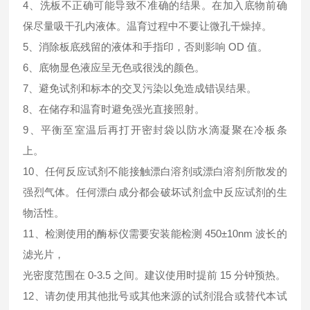
4、洗板不正确可能导致不准确的结果。在加入底物前确
保尽量吸干孔内液体。温育过程中不要让微孔干燥掉。
5、消除板底残留的液体和手指印，否则影响 OD 值。
6、底物显色液应呈无色或很浅的颜色。
7、避免试剂和标本的交叉污染以免造成错误结果。
8、在储存和温育时避免强光直接照射。
9、平衡至室温后再打开密封袋以防水滴凝聚在冷板条
上。
10、任何反应试剂不能接触漂白溶剂或漂白溶剂所散发的
强烈气体。任何漂白成分都会破坏试剂盒中反应试剂的生
物活性。
11、检测使用的酶标仪需要安装能检测 450±10nm 波长的
滤光片，
光密度范围在 0-3.5 之间。建议使用时提前 15 分钟预热。
12、请勿使用其他批号或其他来源的试剂混合或替代本试