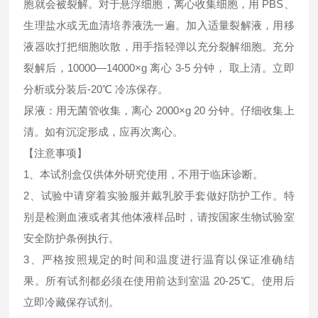
胞就会被裂解。对于悬浮细胞，离心收集细胞，用 PBS、
生理盐水或无血清培养液洗一遍。加入适量裂解液，用移
液器吹打把细胞吹散，用手指轻弹以充分裂解细胞。充分
裂解后，10000—14000×g 离心 3-5 分钟， 取上清。立即
分析或分装后-20℃ 冷冻保存。
尿液：用无菌管收集，离心 2000×g 20 分钟。仔细收集上
清。如有沉淀形成，应再次离心。
【注意事项】
1、本试剂盒仅供体外研究使用，不用于临床诊断。
2、试验中请穿着实验服并戴乳胶手套做好防护工作。特
别是检测血液或者其他体液样品时，请按国家生物试验室
安全防护条例执行。
3、严格按照规定的时间和温度进行温育以保证准确结
果。所有试剂都必须在使用前达到室温 20-25℃。使用后
立即冷藏保存试剂。