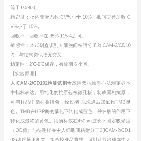
等于 0.9900。
精密度：批内变异系数 CV%小于 10%；批间变异系数 C
V%小于 15%。
回收率：回收率在 85%-115%之间。
敏感性：本试剂盒识别人细胞间粘附分子2(ICAM-2/CD10
2)，与结构类似物无交叉。
稳定性：2℃-8℃保存，有效期 6 个月。
【实验原理】
人ICAM-2/CD102检测试剂盒
应用双抗原夹心法测定标本
中指标表达。用纯化的抗原包被微孔板，制成固相抗原，
可与样品中指标相结合，经过彻-底洗涤后加底物TMB显
色。TMB在HRP酶的催化下转化成蓝色，并在酸的作用下
转化成最终的黄色。用酶标仪在450nm波长下测定吸光度
（OD值）与待测样品中
人细胞间粘附分子2(ICAM-2/CD1
02)浓度呈正相关。拟合校准品曲线，可以计算出样本中
人