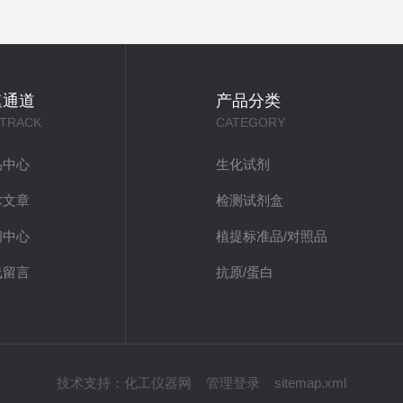
速通道
产品分类
 TRACK
CATEGORY
品中心
生化试剂
术文章
检测试剂盒
闻中心
植提标准品/对照品
线留言
抗原/蛋白
技术支持：
化工仪器网
管理登录
sitemap.xml