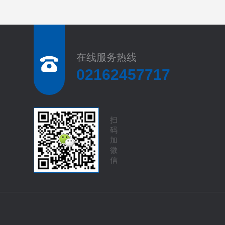
在线服务热线
02162457717
扫
码
加
微
信