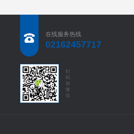
在线服务热线
02162457717
扫
码
加
微
信