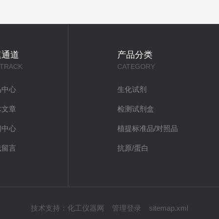
速通道
产品分类
 TRACK
CATEGORY
品中心
生化试剂
术文章
检测试剂盒
闻中心
植提标准品/对照品
线留言
抗原/蛋白
技术支持：
化工仪器网
管理登录
sitemap.xml